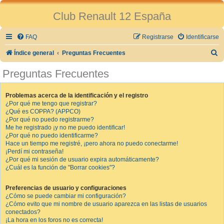
Club Renault 12 España
FAQ
Registrarse
Identificarse
B
Índice general
Preguntas Frecuentes
u
Preguntas Frecuentes
s
c
Problemas acerca de la identificación y el registro
¿Por qué me tengo que registrar?
a
¿Qué es COPPA? (APPCO)
r
¿Por qué no puedo registrarme?
Me he registrado ¡y no me puedo identificar!
¿Por qué no puedo identificarme?
Hace un tiempo me registré, ¡pero ahora no puedo conectarme!
¡Perdí mi contraseña!
¿Por qué mi sesión de usuario expira automáticamente?
¿Cuál es la función de "Borrar cookies"?
Preferencias de usuario y configuraciones
¿Cómo se puede cambiar mi configuración?
¿Cómo evito que mi nombre de usuario aparezca en las listas de usuarios
conectados?
¡La hora en los foros no es correcta!