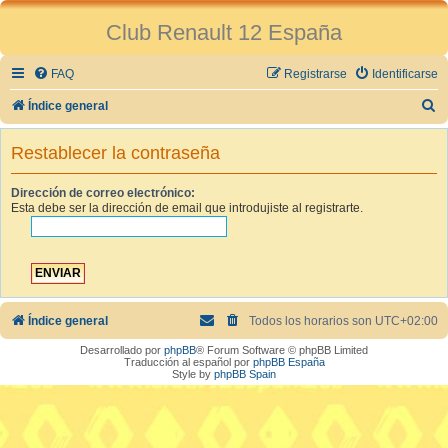
Club Renault 12 España
FAQ
Registrarse
Identificarse
B
Índice general
u
Restablecer la contraseña
s
c
Dirección de correo electrónico:
Esta debe ser la dirección de email que introdujiste al registrarte.
a
r
Índice general
Todos los horarios son
UTC+02:00
Desarrollado por
phpBB
® Forum Software © phpBB Limited
Traducción al español por
phpBB España
Style by
phpBB Spain