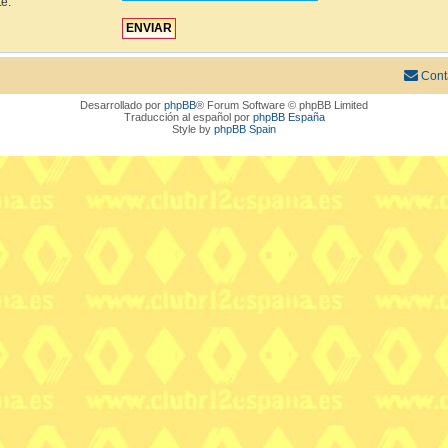
te.
Cont
Desarrollado por
phpBB
® Forum Software © phpBB Limited
Traducción al español por
phpBB España
Style by
phpBB Spain