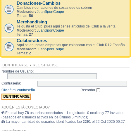
Donaciones-Cambios
Cambios y donaciones de cosas que os sobren
Moderador:
JuanSportCoupe
Temas:
56
Merchandising
Te gusta el Club, pues aquí tienes artículos del Club a la venta.
Moderador:
JuanSportCoupe
Temas:
27
Colaboradores
Aquí se anuncian empresas que colaboran con el Club R12 España.
Moderador:
JuanSportCoupe
Temas:
2
IDENTIFICARSE
•
REGISTRARSE
Nombre de Usuario:
Contraseña:
Olvidé mi contraseña
Recordar
¿QUIÉN ESTÁ CONECTADO?
En total hay
78
usuarios conectados :: 1 registrado, 0 ocultos y 77 invitados
(basados en usuarios activos en los últimos 5 minutos)
La mayor cantidad de usuarios identificados fue
2291
el 22 Oct 2025 00:27