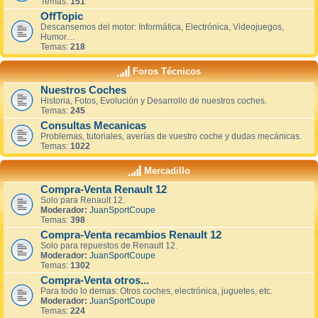
Temas:
151
OffTopic
Descansemos del motor: Informática, Electrónica, Videojuegos,
Humor…
Temas:
218
Foros Técnicos
Nuestros Coches
Historia, Fotos, Evolución y Desarrollo de nuestros coches.
Temas:
245
Consultas Mecanicas
Problemas, tutoriales, averías de vuestro coche y dudas mecánicas.
Temas:
1022
Mercadillo
Compra-Venta Renault 12
Solo para Renault 12.
Moderador:
JuanSportCoupe
Temas:
398
Compra-Venta recambios Renault 12
Solo para repuestos de Renault 12.
Moderador:
JuanSportCoupe
Temas:
1302
Compra-Venta otros...
Para todo lo demas: Otros coches, electrónica, juguetes, etc.
Moderador:
JuanSportCoupe
Temas:
224