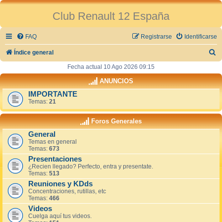
Club Renault 12 España
FAQ
Registrarse
Identificarse
B
Índice general
u
Fecha actual 10 Ago 2026 09:15
s
ANUNCIOS
c
IMPORTANTE
Temas:
21
a
r
Foros Generales
General
Temas en general
Temas:
673
Presentaciones
¿Recien llegado? Perfecto, entra y presentate.
Temas:
513
Reuniones y KDds
Concentraciones, rutillas, etc
Temas:
466
Videos
Cuelga aquí tus videos.