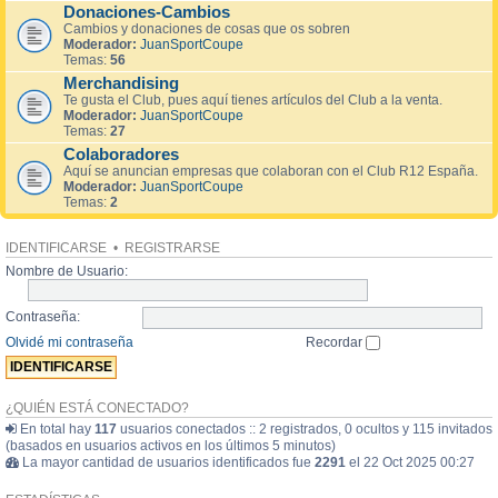
Donaciones-Cambios
Cambios y donaciones de cosas que os sobren
Moderador:
JuanSportCoupe
Temas:
56
Merchandising
Te gusta el Club, pues aquí tienes artículos del Club a la venta.
Moderador:
JuanSportCoupe
Temas:
27
Colaboradores
Aquí se anuncian empresas que colaboran con el Club R12 España.
Moderador:
JuanSportCoupe
Temas:
2
IDENTIFICARSE
•
REGISTRARSE
Nombre de Usuario:
Contraseña:
Olvidé mi contraseña
Recordar
¿QUIÉN ESTÁ CONECTADO?
En total hay
117
usuarios conectados :: 2 registrados, 0 ocultos y 115 invitados
(basados en usuarios activos en los últimos 5 minutos)
La mayor cantidad de usuarios identificados fue
2291
el 22 Oct 2025 00:27