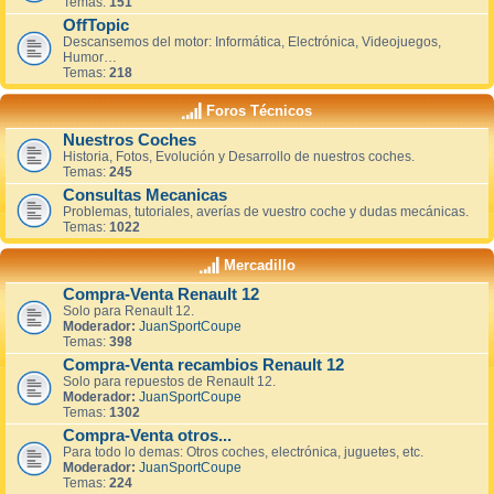
Temas:
151
OffTopic
Descansemos del motor: Informática, Electrónica, Videojuegos,
Humor…
Temas:
218
Foros Técnicos
Nuestros Coches
Historia, Fotos, Evolución y Desarrollo de nuestros coches.
Temas:
245
Consultas Mecanicas
Problemas, tutoriales, averías de vuestro coche y dudas mecánicas.
Temas:
1022
Mercadillo
Compra-Venta Renault 12
Solo para Renault 12.
Moderador:
JuanSportCoupe
Temas:
398
Compra-Venta recambios Renault 12
Solo para repuestos de Renault 12.
Moderador:
JuanSportCoupe
Temas:
1302
Compra-Venta otros...
Para todo lo demas: Otros coches, electrónica, juguetes, etc.
Moderador:
JuanSportCoupe
Temas:
224