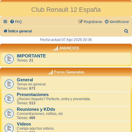
Club Renault 12 España
FAQ
Registrarse
Identificarse
B
Índice general
u
Fecha actual 07 Ago 2026 20:36
s
ANUNCIOS
c
IMPORTANTE
Temas:
21
a
r
Foros Generales
General
Temas en general
Temas:
673
Presentaciones
¿Recien llegado? Perfecto, entra y presentate.
Temas:
513
Reuniones y KDds
Concentraciones, rutillas, etc
Temas:
466
Videos
Cuelga aquí tus videos.