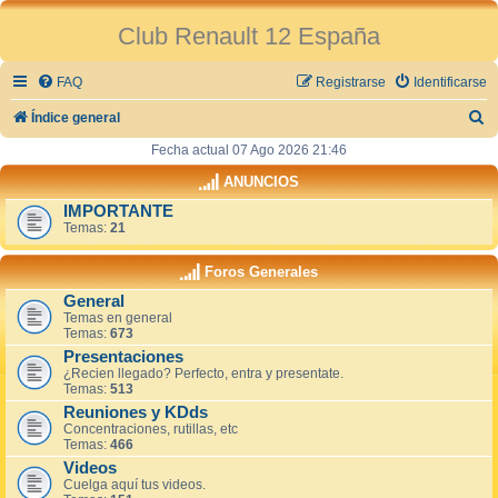
Club Renault 12 España
FAQ
Registrarse
Identificarse
B
Índice general
u
Fecha actual 07 Ago 2026 21:46
s
ANUNCIOS
c
IMPORTANTE
Temas:
21
a
r
Foros Generales
General
Temas en general
Temas:
673
Presentaciones
¿Recien llegado? Perfecto, entra y presentate.
Temas:
513
Reuniones y KDds
Concentraciones, rutillas, etc
Temas:
466
Videos
Cuelga aquí tus videos.