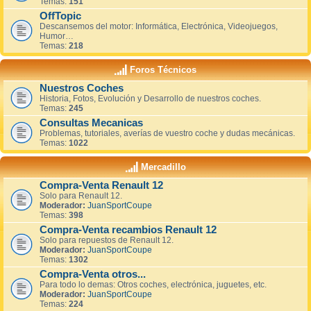
Temas:
151
OffTopic
Descansemos del motor: Informática, Electrónica, Videojuegos,
Humor…
Temas:
218
Foros Técnicos
Nuestros Coches
Historia, Fotos, Evolución y Desarrollo de nuestros coches.
Temas:
245
Consultas Mecanicas
Problemas, tutoriales, averías de vuestro coche y dudas mecánicas.
Temas:
1022
Mercadillo
Compra-Venta Renault 12
Solo para Renault 12.
Moderador:
JuanSportCoupe
Temas:
398
Compra-Venta recambios Renault 12
Solo para repuestos de Renault 12.
Moderador:
JuanSportCoupe
Temas:
1302
Compra-Venta otros...
Para todo lo demas: Otros coches, electrónica, juguetes, etc.
Moderador:
JuanSportCoupe
Temas:
224