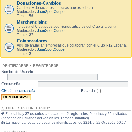
Donaciones-Cambios
Cambios y donaciones de cosas que os sobren
Moderador:
JuanSportCoupe
Temas:
56
Merchandising
Te gusta el Club, pues aquí tienes artículos del Club a la venta.
Moderador:
JuanSportCoupe
Temas:
27
Colaboradores
Aquí se anuncian empresas que colaboran con el Club R12 España.
Moderador:
JuanSportCoupe
Temas:
2
IDENTIFICARSE
•
REGISTRARSE
Nombre de Usuario:
Contraseña:
Olvidé mi contraseña
Recordar
¿QUIÉN ESTÁ CONECTADO?
En total hay
27
usuarios conectados :: 2 registrados, 0 ocultos y 25 invitados
(basados en usuarios activos en los últimos 5 minutos)
La mayor cantidad de usuarios identificados fue
2291
el 22 Oct 2025 00:27