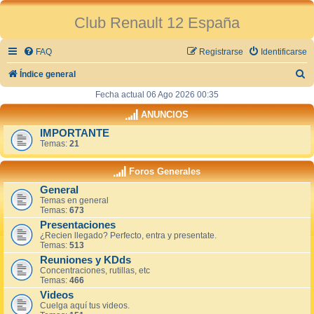
Club Renault 12 España
FAQ
Registrarse
Identificarse
B
Índice general
u
Fecha actual 06 Ago 2026 00:35
s
ANUNCIOS
c
IMPORTANTE
Temas:
21
a
r
Foros Generales
General
Temas en general
Temas:
673
Presentaciones
¿Recien llegado? Perfecto, entra y presentate.
Temas:
513
Reuniones y KDds
Concentraciones, rutillas, etc
Temas:
466
Videos
Cuelga aquí tus videos.