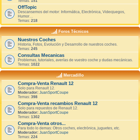
Temas:
151
OffTopic
Descansemos del motor: Informática, Electrónica, Videojuegos,
Humor…
Temas:
218
Foros Técnicos
Nuestros Coches
Historia, Fotos, Evolución y Desarrollo de nuestros coches.
Temas:
245
Consultas Mecanicas
Problemas, tutoriales, averías de vuestro coche y dudas mecánicas.
Temas:
1022
Mercadillo
Compra-Venta Renault 12
Solo para Renault 12.
Moderador:
JuanSportCoupe
Temas:
398
Compra-Venta recambios Renault 12
Solo para repuestos de Renault 12.
Moderador:
JuanSportCoupe
Temas:
1302
Compra-Venta otros...
Para todo lo demas: Otros coches, electrónica, juguetes, etc.
Moderador:
JuanSportCoupe
Temas:
224