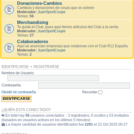
Donaciones-Cambios
Cambios y donaciones de cosas que os sobren
Moderador:
JuanSportCoupe
Temas:
56
Merchandising
Te gusta el Club, pues aquí tienes artículos del Club a la venta.
Moderador:
JuanSportCoupe
Temas:
27
Colaboradores
Aquí se anuncian empresas que colaboran con el Club R12 España.
Moderador:
JuanSportCoupe
Temas:
2
IDENTIFICARSE
•
REGISTRARSE
Nombre de Usuario:
Contraseña:
Olvidé mi contraseña
Recordar
¿QUIÉN ESTÁ CONECTADO?
En total hay
56
usuarios conectados :: 3 registrados, 0 ocultos y 53 invitados
(basados en usuarios activos en los últimos 5 minutos)
La mayor cantidad de usuarios identificados fue
2291
el 22 Oct 2025 00:27