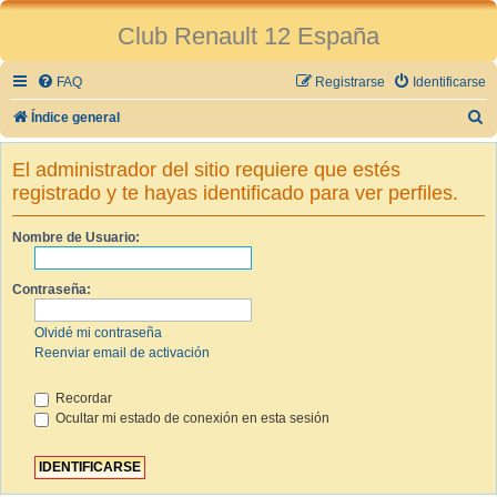
Club Renault 12 España
FAQ
Registrarse
Identificarse
B
Índice general
u
El administrador del sitio requiere que estés
s
registrado y te hayas identificado para ver perfiles.
c
a
Nombre de Usuario:
r
Contraseña:
Olvidé mi contraseña
Reenviar email de activación
Recordar
Ocultar mi estado de conexión en esta sesión