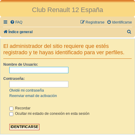
Club Renault 12 España
FAQ
Registrarse
Identificarse
B
Índice general
u
El administrador del sitio requiere que estés
s
registrado y te hayas identificado para ver perfiles.
c
a
Nombre de Usuario:
r
Contraseña:
Olvidé mi contraseña
Reenviar email de activación
Recordar
Ocultar mi estado de conexión en esta sesión