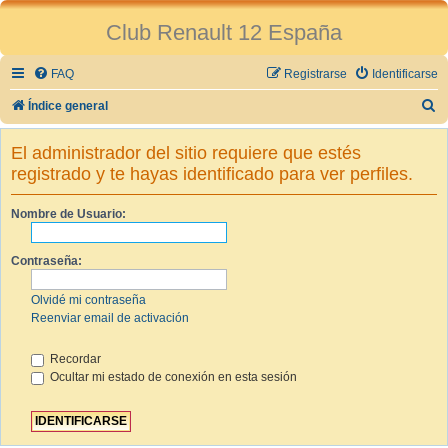
Club Renault 12 España
FAQ
Registrarse
Identificarse
B
Índice general
u
El administrador del sitio requiere que estés
s
registrado y te hayas identificado para ver perfiles.
c
a
Nombre de Usuario:
r
Contraseña:
Olvidé mi contraseña
Reenviar email de activación
Recordar
Ocultar mi estado de conexión en esta sesión