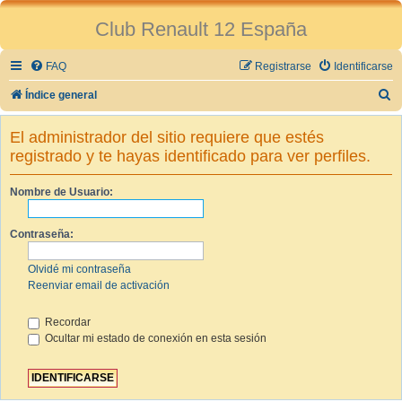
Club Renault 12 España
FAQ
Registrarse
Identificarse
B
Índice general
u
El administrador del sitio requiere que estés
s
registrado y te hayas identificado para ver perfiles.
c
a
Nombre de Usuario:
r
Contraseña:
Olvidé mi contraseña
Reenviar email de activación
Recordar
Ocultar mi estado de conexión en esta sesión