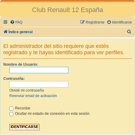
Club Renault 12 España
FAQ
Registrarse
Identificarse
B
Índice general
u
El administrador del sitio requiere que estés
s
registrado y te hayas identificado para ver perfiles.
c
a
Nombre de Usuario:
r
Contraseña:
Olvidé mi contraseña
Reenviar email de activación
Recordar
Ocultar mi estado de conexión en esta sesión