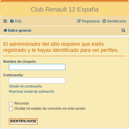
Club Renault 12 España
FAQ
Registrarse
Identificarse
B
Índice general
u
El administrador del sitio requiere que estés
s
registrado y te hayas identificado para ver perfiles.
c
a
Nombre de Usuario:
r
Contraseña:
Olvidé mi contraseña
Reenviar email de activación
Recordar
Ocultar mi estado de conexión en esta sesión