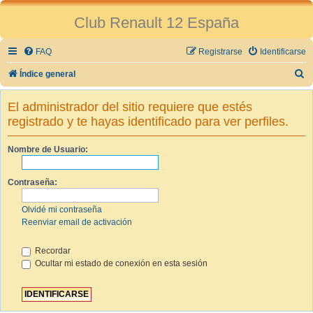
Club Renault 12 España
FAQ
Registrarse
Identificarse
B
Índice general
u
El administrador del sitio requiere que estés
s
registrado y te hayas identificado para ver perfiles.
c
a
Nombre de Usuario:
r
Contraseña:
Olvidé mi contraseña
Reenviar email de activación
Recordar
Ocultar mi estado de conexión en esta sesión