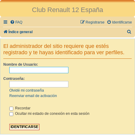
Club Renault 12 España
FAQ
Registrarse
Identificarse
B
Índice general
u
El administrador del sitio requiere que estés
s
registrado y te hayas identificado para ver perfiles.
c
a
Nombre de Usuario:
r
Contraseña:
Olvidé mi contraseña
Reenviar email de activación
Recordar
Ocultar mi estado de conexión en esta sesión