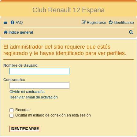
Club Renault 12 España
FAQ
Registrarse
Identificarse
B
Índice general
u
El administrador del sitio requiere que estés
s
registrado y te hayas identificado para ver perfiles.
c
a
Nombre de Usuario:
r
Contraseña:
Olvidé mi contraseña
Reenviar email de activación
Recordar
Ocultar mi estado de conexión en esta sesión