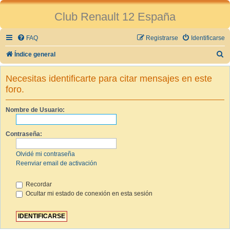
Club Renault 12 España
FAQ
Registrarse
Identificarse
B
Índice general
u
Necesitas identificarte para citar mensajes en este
s
foro.
c
a
Nombre de Usuario:
r
Contraseña:
Olvidé mi contraseña
Reenviar email de activación
Recordar
Ocultar mi estado de conexión en esta sesión