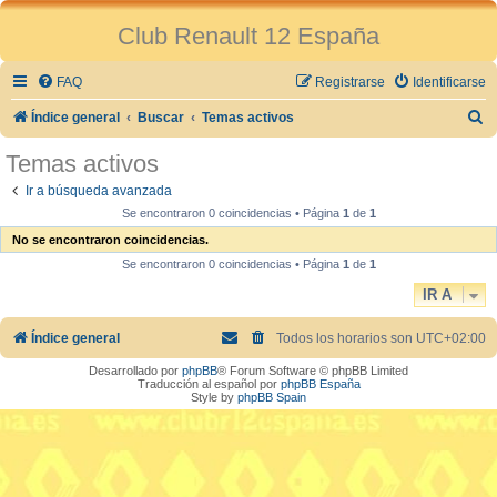
Club Renault 12 España
FAQ
Registrarse
Identificarse
B
Índice general
Buscar
Temas activos
u
Temas activos
s
Ir a búsqueda avanzada
c
Se encontraron 0 coincidencias • Página
1
de
1
a
No se encontraron coincidencias.
r
Se encontraron 0 coincidencias • Página
1
de
1
IR A
Índice general
Todos los horarios son
UTC+02:00
Desarrollado por
phpBB
® Forum Software © phpBB Limited
Traducción al español por
phpBB España
Style by
phpBB Spain