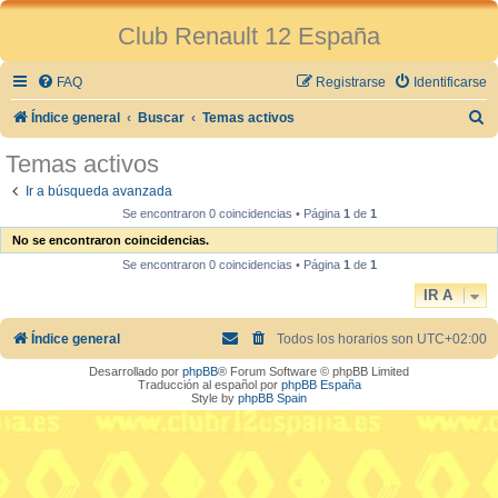
Club Renault 12 España
FAQ
Registrarse
Identificarse
B
Índice general
Buscar
Temas activos
u
Temas activos
s
Ir a búsqueda avanzada
c
Se encontraron 0 coincidencias • Página
1
de
1
a
No se encontraron coincidencias.
r
Se encontraron 0 coincidencias • Página
1
de
1
IR A
Índice general
Todos los horarios son
UTC+02:00
Desarrollado por
phpBB
® Forum Software © phpBB Limited
Traducción al español por
phpBB España
Style by
phpBB Spain