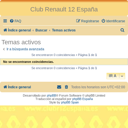
Club Renault 12 España
FAQ
Registrarse
Identificarse
B
Índice general
Buscar
Temas activos
u
Temas activos
s
Ir a búsqueda avanzada
c
Se encontraron 0 coincidencias • Página
1
de
1
a
No se encontraron coincidencias.
r
Se encontraron 0 coincidencias • Página
1
de
1
IR A
Índice general
Todos los horarios son
UTC+02:00
Desarrollado por
phpBB
® Forum Software © phpBB Limited
Traducción al español por
phpBB España
Style by
phpBB Spain