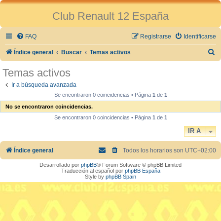
Club Renault 12 España
FAQ
Registrarse
Identificarse
B
Índice general
Buscar
Temas activos
u
Temas activos
s
Ir a búsqueda avanzada
c
Se encontraron 0 coincidencias • Página
1
de
1
a
No se encontraron coincidencias.
r
Se encontraron 0 coincidencias • Página
1
de
1
IR A
Índice general
Todos los horarios son
UTC+02:00
Desarrollado por
phpBB
® Forum Software © phpBB Limited
Traducción al español por
phpBB España
Style by
phpBB Spain