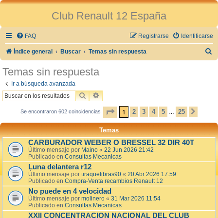
Club Renault 12 España
FAQ
Registrarse
Identificarse
B
Índice general
Buscar
Temas sin respuesta
u
Temas sin respuesta
s
Ir a búsqueda avanzada
c
BUSCAR
BÚSQUEDA AVANZADA
a
PÁGINA
1
DE
25
1
2
3
4
5
25
Se encontraron 602 coincidencias
SIGU
…
r
Temas
CARBURADOR WEBER O BRESSEL 32 DIR 40T
Último mensaje por
Maino
«
22 Jun 2026 21:42
Publicado en
Consultas Mecanicas
Luna delantera r12
Último mensaje por
tiraquelibras90
«
20 Abr 2026 17:59
Publicado en
Compra-Venta recambios Renault 12
No puede en 4 velocidad
Último mensaje por
molinero
«
31 Mar 2026 11:54
Publicado en
Consultas Mecanicas
XXII CONCENTRACION NACIONAL DEL CLUB