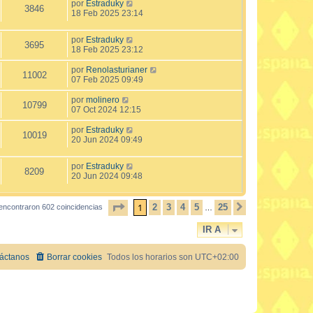
por
Estraduky
3846
18 Feb 2025 23:14
por
Estraduky
3695
18 Feb 2025 23:12
por
Renolasturianer
11002
07 Feb 2025 09:49
por
molinero
10799
07 Oct 2024 12:15
por
Estraduky
10019
20 Jun 2024 09:49
por
Estraduky
8209
20 Jun 2024 09:48
PÁGINA
1
DE
25
1
2
3
4
5
25
encontraron 602 coincidencias
SIGUIENTE
…
IR A
áctanos
Borrar cookies
Todos los horarios son
UTC+02:00