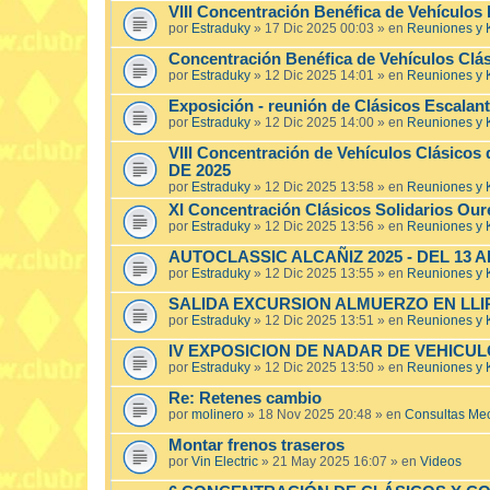
VIII Concentración Benéfica de Vehículos 
por
Estraduky
»
17 Dic 2025 00:03
» en
Reuniones y
Concentración Benéfica de Vehículos Cl
por
Estraduky
»
12 Dic 2025 14:01
» en
Reuniones y
Exposición - reunión de Clásicos Escala
por
Estraduky
»
12 Dic 2025 14:00
» en
Reuniones y
VIII Concentración de Vehículos Clásicos
DE 2025
por
Estraduky
»
12 Dic 2025 13:58
» en
Reuniones y
XI Concentración Clásicos Solidarios O
por
Estraduky
»
12 Dic 2025 13:56
» en
Reuniones y
AUTOCLASSIC ALCAÑIZ 2025 - DEL 13 A
por
Estraduky
»
12 Dic 2025 13:55
» en
Reuniones y
SALIDA EXCURSION ALMUERZO EN LLIRIA
por
Estraduky
»
12 Dic 2025 13:51
» en
Reuniones y
IV EXPOSICION DE NADAR DE VEHICULO
por
Estraduky
»
12 Dic 2025 13:50
» en
Reuniones y
Re: Retenes cambio
por
molinero
»
18 Nov 2025 20:48
» en
Consultas Me
Montar frenos traseros
por
Vin Electric
»
21 May 2025 16:07
» en
Videos