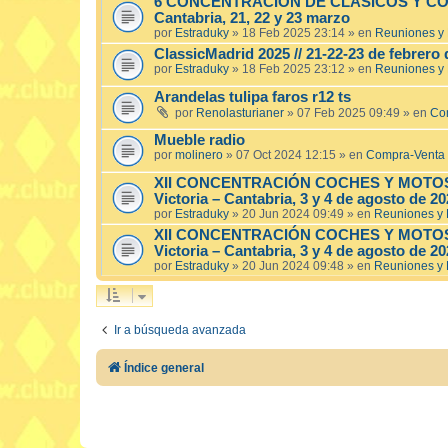
6 CONCENTRACIÓN DE CLÁSICOS Y CO
Cantabria, 21, 22 y 23 marzo
por
Estraduky
»
18 Feb 2025 23:14
» en
Reuniones y
ClassicMadrid 2025 // 21-22-23 de febrero 
por
Estraduky
»
18 Feb 2025 23:12
» en
Reuniones y
Arandelas tulipa faros r12 ts
por
Renolasturianer
»
07 Feb 2025 09:49
» en
Co
Mueble radio
por
molinero
»
07 Oct 2024 12:15
» en
Compra-Venta 
XII CONCENTRACIÓN COCHES Y MOTOS 
Victoria – Cantabria, 3 y 4 de agosto de 2
por
Estraduky
»
20 Jun 2024 09:49
» en
Reuniones y
XII CONCENTRACIÓN COCHES Y MOTOS 
Victoria – Cantabria, 3 y 4 de agosto de 2
por
Estraduky
»
20 Jun 2024 09:48
» en
Reuniones y
Ir a búsqueda avanzada
Índice general