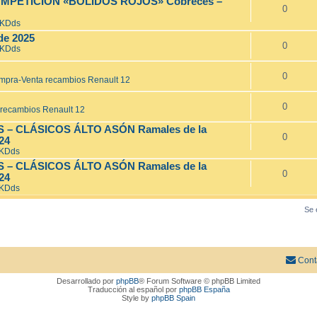
MPETICIÓN «BOLIDOS ROJOS» Cóbreces –
0
 KDds
de 2025
0
 KDds
0
mpra-Venta recambios Renault 12
0
recambios Renault 12
– CLÁSICOS ÁLTO ASÓN Ramales de la
0
024
 KDds
– CLÁSICOS ÁLTO ASÓN Ramales de la
0
024
 KDds
Se 
Cont
Desarrollado por
phpBB
® Forum Software © phpBB Limited
Traducción al español por
phpBB España
Style by
phpBB Spain