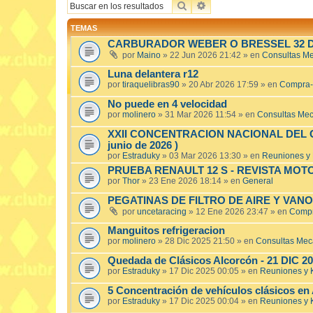
BUSCAR
BÚSQUEDA AVANZADA
TEMAS
CARBURADOR WEBER O BRESSEL 32 D
por
Maino
»
22 Jun 2026 21:42
» en
Consultas M
Luna delantera r12
por
tiraquelibras90
»
20 Abr 2026 17:59
» en
Compra-
No puede en 4 velocidad
por
molinero
»
31 Mar 2026 11:54
» en
Consultas Me
XXII CONCENTRACION NACIONAL DEL CL
junio de 2026 )
por
Estraduky
»
03 Mar 2026 13:30
» en
Reuniones y
PRUEBA RENAULT 12 S - REVISTA MOT
por
Thor
»
23 Ene 2026 18:14
» en
General
PEGATINAS DE FILTRO DE AIRE Y VAN
por
uncetaracing
»
12 Ene 2026 23:47
» en
Compr
Manguitos refrigeracion
por
molinero
»
28 Dic 2025 21:50
» en
Consultas Mec
Quedada de Clásicos Alcorcón - 21 DIC 2
por
Estraduky
»
17 Dic 2025 00:05
» en
Reuniones y
5 Concentración de vehículos clásicos en
por
Estraduky
»
17 Dic 2025 00:04
» en
Reuniones y