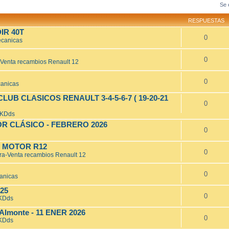
Se 
RESPUESTAS
IR 40T
0
ecanicas
0
Venta recambios Renault 12
0
canicas
UB CLASICOS RENAULT 3-4-5-6-7 ( 19-20-21
0
 KDds
OR CLÁSICO - FEBRERO 2026
0
O MOTOR R12
0
a-Venta recambios Renault 12
0
anicas
025
0
 KDds
 Almonte - 11 ENER 2026
0
 KDds