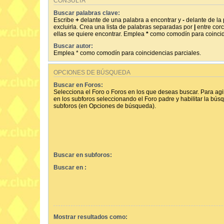
CONSULTA
Buscar palabras clave:
Escribe
+
delante de una palabra a encontrar y
-
delante de la
excluirla. Crea una lista de palabras separadas por
|
entre corc
ellas se quiere encontrar. Emplea
*
como comodín para coincid
Buscar autor:
Emplea * como comodín para coincidencias parciales.
OPCIONES DE BÚSQUEDA
Buscar en Foros:
Selecciona el Foro o Foros en los que deseas buscar. Para agi
en los subforos seleccionando el Foro padre y habilitar la bús
subforos (en Opciones de búsqueda).
Buscar en subforos:
Buscar en :
Mostrar resultados como: