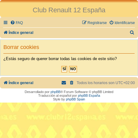
Club Renault 12 España
FAQ
Registrarse
Identificarse
B
Índice general
u
Borrar cookies
s
c
¿Estás seguro de querer borrar todas las cookies de este sitio?
a
r
Índice general
Todos los horarios son
UTC+02:00
Desarrollado por
phpBB
® Forum Software © phpBB Limited
Traducción al español por
phpBB España
Style by
phpBB Spain