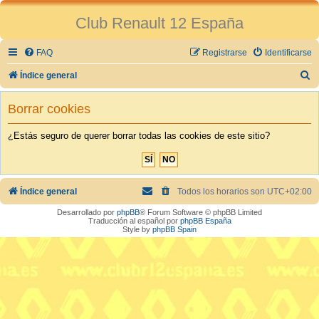
Club Renault 12 España
FAQ
Registrarse
Identificarse
B
Índice general
u
Borrar cookies
s
c
¿Estás seguro de querer borrar todas las cookies de este sitio?
a
r
Índice general
Todos los horarios son
UTC+02:00
Desarrollado por
phpBB
® Forum Software © phpBB Limited
Traducción al español por
phpBB España
Style by
phpBB Spain