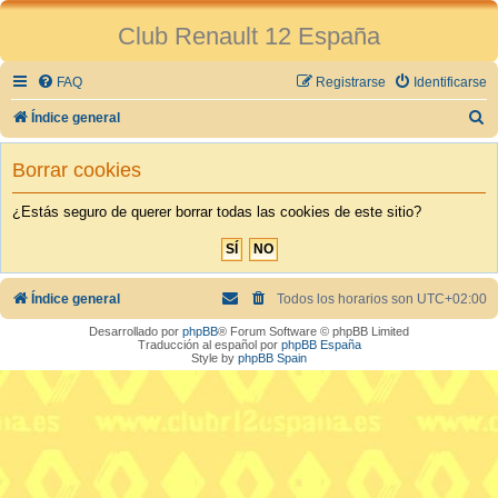
Club Renault 12 España
FAQ
Registrarse
Identificarse
B
Índice general
u
Borrar cookies
s
c
¿Estás seguro de querer borrar todas las cookies de este sitio?
a
r
Índice general
Todos los horarios son
UTC+02:00
Desarrollado por
phpBB
® Forum Software © phpBB Limited
Traducción al español por
phpBB España
Style by
phpBB Spain