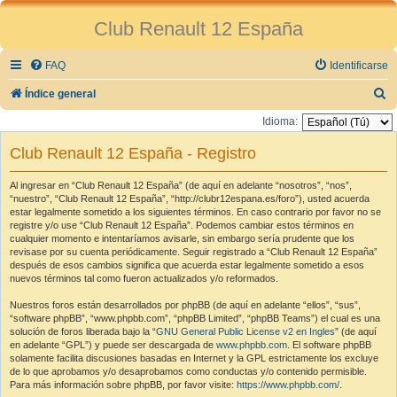
Club Renault 12 España
FAQ
Identificarse
B
Índice general
u
Idioma:
s
Club Renault 12 España - Registro
c
a
Al ingresar en “Club Renault 12 España” (de aquí en adelante “nosotros”, “nos”,
“nuestro”, “Club Renault 12 España”, “http://clubr12espana.es/foro”), usted acuerda
r
estar legalmente sometido a los siguientes términos. En caso contrario por favor no se
registre y/o use “Club Renault 12 España”. Podemos cambiar estos términos en
cualquier momento e intentaríamos avisarle, sin embargo sería prudente que los
revisase por su cuenta periódicamente. Seguir registrado a “Club Renault 12 España”
después de esos cambios significa que acuerda estar legalmente sometido a esos
nuevos términos tal como fueron actualizados y/o reformados.
Nuestros foros están desarrollados por phpBB (de aquí en adelante “ellos”, “sus”,
“software phpBB”, “www.phpbb.com”, “phpBB Limited”, “phpBB Teams”) el cual es una
solución de foros liberada bajo la “
GNU General Public License v2 en Ingles
” (de aquí
en adelante “GPL”) y puede ser descargada de
www.phpbb.com
. El software phpBB
solamente facilita discusiones basadas en Internet y la GPL estrictamente los excluye
de lo que aprobamos y/o desaprobamos como conductas y/o contenido permisible.
Para más información sobre phpBB, por favor visite:
https://www.phpbb.com/
.