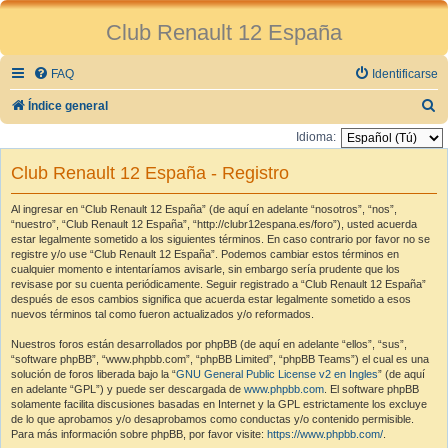
Club Renault 12 España
FAQ
Identificarse
B
Índice general
u
Idioma:
s
Club Renault 12 España - Registro
c
a
Al ingresar en “Club Renault 12 España” (de aquí en adelante “nosotros”, “nos”,
“nuestro”, “Club Renault 12 España”, “http://clubr12espana.es/foro”), usted acuerda
r
estar legalmente sometido a los siguientes términos. En caso contrario por favor no se
registre y/o use “Club Renault 12 España”. Podemos cambiar estos términos en
cualquier momento e intentaríamos avisarle, sin embargo sería prudente que los
revisase por su cuenta periódicamente. Seguir registrado a “Club Renault 12 España”
después de esos cambios significa que acuerda estar legalmente sometido a esos
nuevos términos tal como fueron actualizados y/o reformados.
Nuestros foros están desarrollados por phpBB (de aquí en adelante “ellos”, “sus”,
“software phpBB”, “www.phpbb.com”, “phpBB Limited”, “phpBB Teams”) el cual es una
solución de foros liberada bajo la “
GNU General Public License v2 en Ingles
” (de aquí
en adelante “GPL”) y puede ser descargada de
www.phpbb.com
. El software phpBB
solamente facilita discusiones basadas en Internet y la GPL estrictamente los excluye
de lo que aprobamos y/o desaprobamos como conductas y/o contenido permisible.
Para más información sobre phpBB, por favor visite:
https://www.phpbb.com/
.