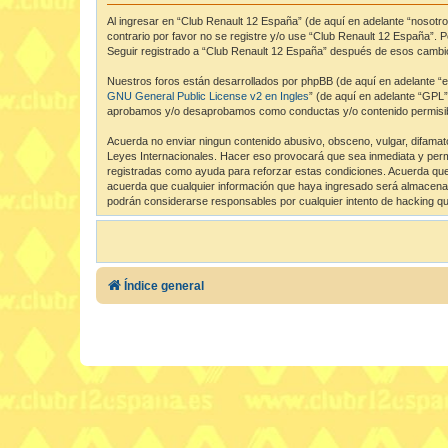
Al ingresar en “Club Renault 12 España” (de aquí en adelante “nosotro
contrario por favor no se registre y/o use “Club Renault 12 España”.
Seguir registrado a “Club Renault 12 España” después de esos cambio
Nuestros foros están desarrollados por phpBB (de aquí en adelante “el
GNU General Public License v2 en Ingles
” (de aquí en adelante “GPL
aprobamos y/o desaprobamos como conductas y/o contenido permisibl
Acuerda no enviar ningun contenido abusivo, obsceno, vulgar, difamato
Leyes Internacionales. Hacer eso provocará que sea inmediata y perma
registradas como ayuda para reforzar estas condiciones. Acuerda que
acuerda que cualquier información que haya ingresado será almacenad
podrán considerarse responsables por cualquier intento de hacking q
Índice general