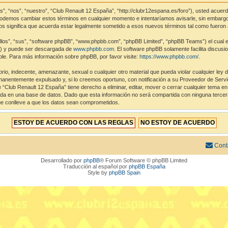
s”, “nos”, “nuestro”, “Club Renault 12 España”, “http://clubr12espana.es/foro”), usted acuer
 Podemos cambiar estos términos en cualquier momento e intentaríamos avisarle, sin embargo
s significa que acuerda estar legalmente sometido a esos nuevos términos tal como fueron 
los”, “sus”, “software phpBB”, “www.phpbb.com”, “phpBB Limited”, “phpBB Teams”) el cual es 
”) y puede ser descargada de
www.phpbb.com
. El software phpBB solamente facilita discus
e. Para más información sobre phpBB, por favor visite:
https://www.phpbb.com/
.
rio, indecente, amenazante, sexual o cualquier otro material que pueda violar cualquier ley 
nentemente expulsado y, si lo creemos oportuno, con notificación a su Proveedor de Servici
 “Club Renault 12 España” tiene derecho a eliminar, editar, mover o cerrar cualquier tema
a en una base de datos. Dado que esta información no será compartida con ninguna tercera
ue conlleve a que los datos sean comprometidos.
Cont
Desarrollado por
phpBB
® Forum Software © phpBB Limited
Traducción al español por
phpBB España
Style by
phpBB Spain