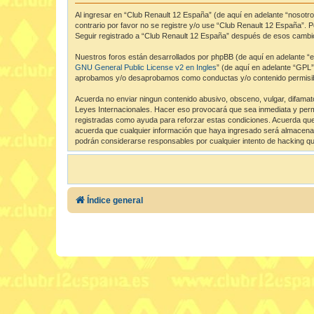
Al ingresar en “Club Renault 12 España” (de aquí en adelante “nosotro
contrario por favor no se registre y/o use “Club Renault 12 España”.
Seguir registrado a “Club Renault 12 España” después de esos cambio
Nuestros foros están desarrollados por phpBB (de aquí en adelante “el
GNU General Public License v2 en Ingles
” (de aquí en adelante “GPL
aprobamos y/o desaprobamos como conductas y/o contenido permisibl
Acuerda no enviar ningun contenido abusivo, obsceno, vulgar, difamato
Leyes Internacionales. Hacer eso provocará que sea inmediata y perma
registradas como ayuda para reforzar estas condiciones. Acuerda que
acuerda que cualquier información que haya ingresado será almacenad
podrán considerarse responsables por cualquier intento de hacking q
Índice general