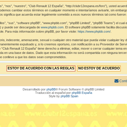
s”, “nos”, “nuestro”, “Club Renault 12 España”, “http://clubr12espana.es/foro”), usted acuer
 Podemos cambiar estos términos en cualquier momento e intentaríamos avisarle, sin embargo
s significa que acuerda estar legalmente sometido a esos nuevos términos tal como fueron 
los”, “sus”, “software phpBB”, “www.phpbb.com”, “phpBB Limited”, “phpBB Teams”) el cual es 
”) y puede ser descargada de
www.phpbb.com
. El software phpBB solamente facilita discus
e. Para más información sobre phpBB, por favor visite:
https://www.phpbb.com/
.
rio, indecente, amenazante, sexual o cualquier otro material que pueda violar cualquier ley 
nentemente expulsado y, si lo creemos oportuno, con notificación a su Proveedor de Servici
 “Club Renault 12 España” tiene derecho a eliminar, editar, mover o cerrar cualquier tema
a en una base de datos. Dado que esta información no será compartida con ninguna tercera
ue conlleve a que los datos sean comprometidos.
Cont
Desarrollado por
phpBB
® Forum Software © phpBB Limited
Traducción al español por
phpBB España
Style by
phpBB Spain