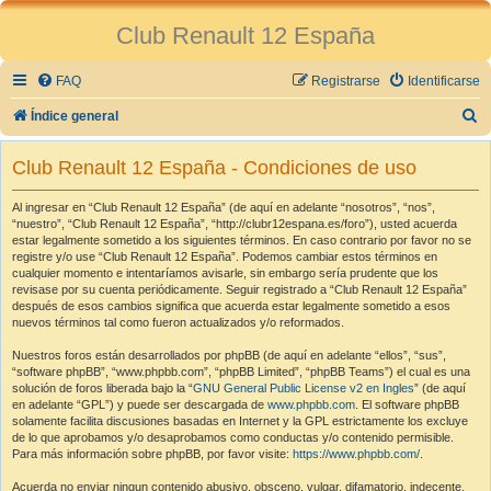
Club Renault 12 España
FAQ
Registrarse
Identificarse
B
Índice general
u
Club Renault 12 España - Condiciones de uso
s
c
Al ingresar en “Club Renault 12 España” (de aquí en adelante “nosotros”, “nos”,
“nuestro”, “Club Renault 12 España”, “http://clubr12espana.es/foro”), usted acuerda
a
estar legalmente sometido a los siguientes términos. En caso contrario por favor no se
r
registre y/o use “Club Renault 12 España”. Podemos cambiar estos términos en
cualquier momento e intentaríamos avisarle, sin embargo sería prudente que los
revisase por su cuenta periódicamente. Seguir registrado a “Club Renault 12 España”
después de esos cambios significa que acuerda estar legalmente sometido a esos
nuevos términos tal como fueron actualizados y/o reformados.
Nuestros foros están desarrollados por phpBB (de aquí en adelante “ellos”, “sus”,
“software phpBB”, “www.phpbb.com”, “phpBB Limited”, “phpBB Teams”) el cual es una
solución de foros liberada bajo la “
GNU General Public License v2 en Ingles
” (de aquí
en adelante “GPL”) y puede ser descargada de
www.phpbb.com
. El software phpBB
solamente facilita discusiones basadas en Internet y la GPL estrictamente los excluye
de lo que aprobamos y/o desaprobamos como conductas y/o contenido permisible.
Para más información sobre phpBB, por favor visite:
https://www.phpbb.com/
.
Acuerda no enviar ningun contenido abusivo, obsceno, vulgar, difamatorio, indecente,