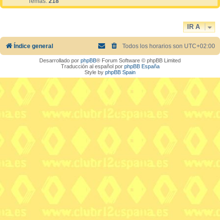
Temas:
218
IR A
Índice general
Todos los horarios son
UTC+02:00
Desarrollado por
phpBB
® Forum Software © phpBB Limited
Traducción al español por
phpBB España
Style by
phpBB Spain