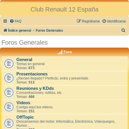
Club Renault 12 España
FAQ
Registrarse
Identificarse
B
Índice general
Foros Generales
u
Foros Generales
s
Foro
c
General
a
Temas en general
r
Temas:
673
Presentaciones
¿Recien llegado? Perfecto, entra y presentate.
Temas:
513
Reuniones y KDds
Concentraciones, rutillas, etc
Temas:
466
Videos
Cuelga aquí tus videos.
Temas:
151
OffTopic
Descansemos del motor: Informática, Electrónica, Videojuegos,
Humor…