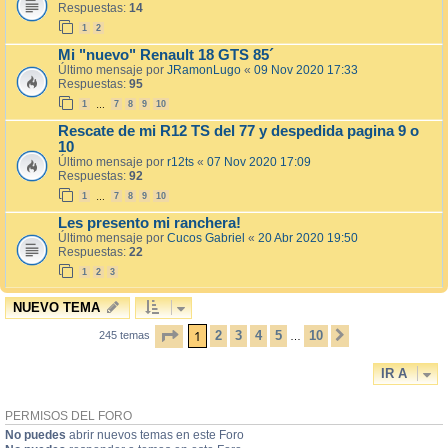
Respuestas:
14
1
2
Mi "nuevo" Renault 18 GTS 85´
Último mensaje por
JRamonLugo
«
09 Nov 2020 17:33
Respuestas:
95
1
7
8
9
10
…
Rescate de mi R12 TS del 77 y despedida pagina 9 o
10
Último mensaje por
r12ts
«
07 Nov 2020 17:09
Respuestas:
92
1
7
8
9
10
…
Les presento mi ranchera!
Último mensaje por
Cucos Gabriel
«
20 Abr 2020 19:50
Respuestas:
22
1
2
3
NUEVO TEMA
PÁGINA
1
DE
10
1
2
3
4
5
10
245 temas
SIGUIENTE
…
IR A
PERMISOS DEL FORO
No puedes
abrir nuevos temas en este Foro