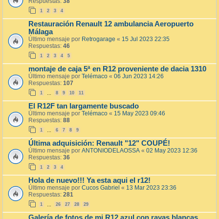
Respuestas:
38
1
2
3
4
Restauración Renault 12 ambulancia Aeropuerto
Málaga
Último mensaje por
Retrogarage
«
15 Jul 2023 22:35
Respuestas:
46
1
2
3
4
5
montaje de caja 5ª en R12 proveniente de dacia 1310
Último mensaje por
Telémaco
«
06 Jun 2023 14:26
Respuestas:
107
1
8
9
10
11
…
El R12F tan largamente buscado
Último mensaje por
Telémaco
«
15 May 2023 09:46
Respuestas:
88
1
6
7
8
9
…
Última adquisición: Renault "12" COUPÉ!
Último mensaje por
ANTONIODELAOSSA
«
02 May 2023 12:36
Respuestas:
36
1
2
3
4
Hola de nuevo!!! Ya esta aqui el r12!
Último mensaje por
Cucos Gabriel
«
13 Mar 2023 23:36
Respuestas:
281
1
26
27
28
29
…
Galería de fotos de mi R12 azul con rayas blancas