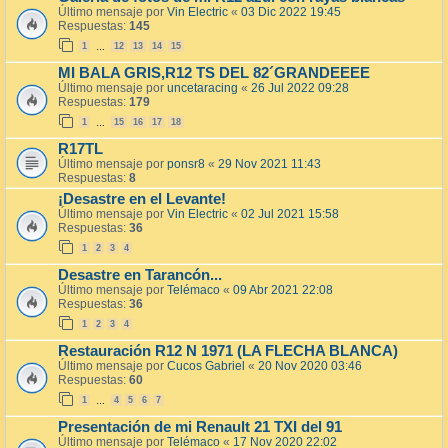
Último mensaje por
Vin Electric
«
03 Dic 2022 19:45
Respuestas:
145
1
12
13
14
15
…
MI BALA GRIS,R12 TS DEL 82´GRANDEEEE
Último mensaje por
uncetaracing
«
26 Jul 2022 09:28
Respuestas:
179
1
15
16
17
18
…
R17TL
Último mensaje por
ponsr8
«
29 Nov 2021 11:43
Respuestas:
8
¡Desastre en el Levante!
Último mensaje por
Vin Electric
«
02 Jul 2021 15:58
Respuestas:
36
1
2
3
4
Desastre en Tarancón...
Último mensaje por
Telémaco
«
09 Abr 2021 22:08
Respuestas:
36
1
2
3
4
Restauración R12 N 1971 (LA FLECHA BLANCA)
Último mensaje por
Cucos Gabriel
«
20 Nov 2020 03:46
Respuestas:
60
1
4
5
6
7
…
Presentación de mi Renault 21 TXI del 91
Último mensaje por
Telémaco
«
17 Nov 2020 22:02