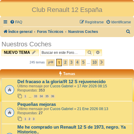
Club Renault 12 España
FAQ
Registrarse
Identificarse
B
Índice general
Foros Técnicos
Nuestros Coches
u
Nuestros Coches
s
BUSCAR
BÚSQUEDA AVAN
NUEVO TEMA
c
PÁGINA
1
DE
10
1
2
3
4
5
10
a
245 temas
SIGUIENTE
…
r
Temas
Del fracaso a la gloria!R 12 S rejuvenecido
Último mensaje por
Cucos Gabriel
«
17 Abr 2026 08:15
Respuestas:
353
1
33
34
35
36
…
Pequeñas mejoras
Último mensaje por
Cucos Gabriel
«
21 Ene 2026 08:13
Respuestas:
27
1
2
3
Me he comprado un Renault 12 S de 1973, negro. Ya
Historico..