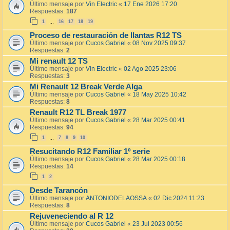
Último mensaje por
Vin Electric
«
17 Ene 2026 17:20
Respuestas:
187
1
16
17
18
19
…
Proceso de restauración de llantas R12 TS
Último mensaje por
Cucos Gabriel
«
08 Nov 2025 09:37
Respuestas:
2
Mi renault 12 TS
Último mensaje por
Vin Electric
«
02 Ago 2025 23:06
Respuestas:
3
Mi Renault 12 Break Verde Alga
Último mensaje por
Cucos Gabriel
«
18 May 2025 10:42
Respuestas:
8
Renault R12 TL Break 1977
Último mensaje por
Cucos Gabriel
«
28 Mar 2025 00:41
Respuestas:
94
1
7
8
9
10
…
Resucitando R12 Familiar 1º serie
Último mensaje por
Cucos Gabriel
«
28 Mar 2025 00:18
Respuestas:
14
1
2
Desde Tarancón
Último mensaje por
ANTONIODELAOSSA
«
02 Dic 2024 11:23
Respuestas:
8
Rejuveneciendo al R 12
Último mensaje por
Cucos Gabriel
«
23 Jul 2023 00:56