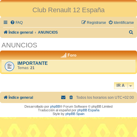
Club Renault 12 España
FAQ
Registrarse
Identificarse
B
Índice general
ANUNCIOS
u
ANUNCIOS
s
Foro
c
IMPORTANTE
a
Temas:
21
r
IR A
Índice general
Todos los horarios son
UTC+02:00
Desarrollado por
phpBB
® Forum Software © phpBB Limited
Traducción al español por
phpBB España
Style by
phpBB Spain