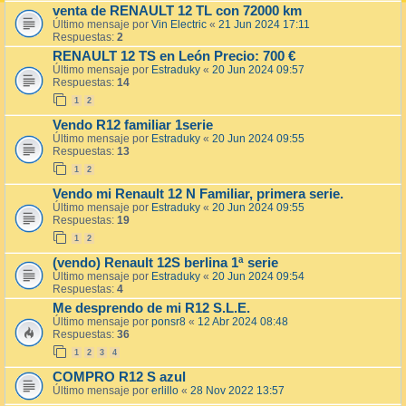
venta de RENAULT 12 TL con 72000 km
Último mensaje por
Vin Electric
«
21 Jun 2024 17:11
Respuestas:
2
RENAULT 12 TS en León Precio: 700 €
Último mensaje por
Estraduky
«
20 Jun 2024 09:57
Respuestas:
14
1
2
Vendo R12 familiar 1serie
Último mensaje por
Estraduky
«
20 Jun 2024 09:55
Respuestas:
13
1
2
Vendo mi Renault 12 N Familiar, primera serie.
Último mensaje por
Estraduky
«
20 Jun 2024 09:55
Respuestas:
19
1
2
(vendo) Renault 12S berlina 1ª serie
Último mensaje por
Estraduky
«
20 Jun 2024 09:54
Respuestas:
4
Me desprendo de mi R12 S.L.E.
Último mensaje por
ponsr8
«
12 Abr 2024 08:48
Respuestas:
36
1
2
3
4
COMPRO R12 S azul
Último mensaje por
erlillo
«
28 Nov 2022 13:57