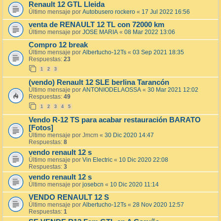
Renault 12 GTL Lleida
Último mensaje por
Autobusero rockero
«
17 Jul 2022 16:56
venta de RENAULT 12 TL con 72000 km
Último mensaje por
JOSE MARIA
«
08 Mar 2022 13:06
Compro 12 break
Último mensaje por
Albertucho-12Ts
«
03 Sep 2021 18:35
Respuestas:
23
1
2
3
(vendo) Renault 12 SLE berlina Tarancón
Último mensaje por
ANTONIODELAOSSA
«
30 Mar 2021 12:02
Respuestas:
49
1
2
3
4
5
Vendo R-12 TS para acabar restauración BARATO
[Fotos]
Último mensaje por
Jmcm
«
30 Dic 2020 14:47
Respuestas:
8
vendo renault 12 s
Último mensaje por
Vin Electric
«
10 Dic 2020 22:08
Respuestas:
3
vendo renault 12 s
Último mensaje por
josebcn
«
10 Dic 2020 11:14
VENDO RENAULT 12 S
Último mensaje por
Albertucho-12Ts
«
28 Nov 2020 12:57
Respuestas:
1