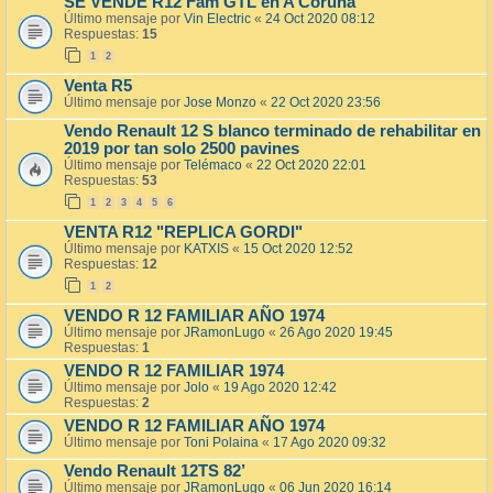
SE VENDE R12 Fam GTL en A Coruña
Último mensaje por
Vin Electric
«
24 Oct 2020 08:12
Respuestas:
15
1
2
Venta R5
Último mensaje por
Jose Monzo
«
22 Oct 2020 23:56
Vendo Renault 12 S blanco terminado de rehabilitar en
2019 por tan solo 2500 pavines
Último mensaje por
Telémaco
«
22 Oct 2020 22:01
Respuestas:
53
1
2
3
4
5
6
VENTA R12 "REPLICA GORDI"
Último mensaje por
KATXIS
«
15 Oct 2020 12:52
Respuestas:
12
1
2
VENDO R 12 FAMILIAR AÑO 1974
Último mensaje por
JRamonLugo
«
26 Ago 2020 19:45
Respuestas:
1
VENDO R 12 FAMILIAR 1974
Último mensaje por
Jolo
«
19 Ago 2020 12:42
Respuestas:
2
VENDO R 12 FAMILIAR AÑO 1974
Último mensaje por
Toni Polaina
«
17 Ago 2020 09:32
Vendo Renault 12TS 82’
Último mensaje por
JRamonLugo
«
06 Jun 2020 16:14