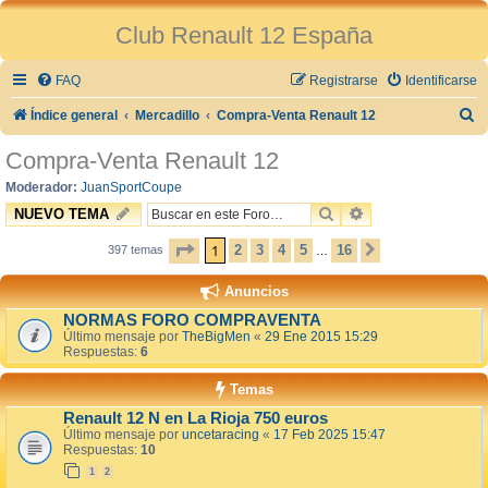
Club Renault 12 España
FAQ
Registrarse
Identificarse
B
Índice general
Mercadillo
Compra-Venta Renault 12
u
Compra-Venta Renault 12
s
Moderador:
JuanSportCoupe
c
BUSCAR
BÚSQUEDA AVAN
NUEVO TEMA
a
PÁGINA
1
DE
16
1
2
3
4
5
16
397 temas
SIGUIENTE
…
r
Anuncios
NORMAS FORO COMPRAVENTA
Último mensaje por
TheBigMen
«
29 Ene 2015 15:29
Respuestas:
6
Temas
Renault 12 N en La Rioja 750 euros
Último mensaje por
uncetaracing
«
17 Feb 2025 15:47
Respuestas:
10
1
2