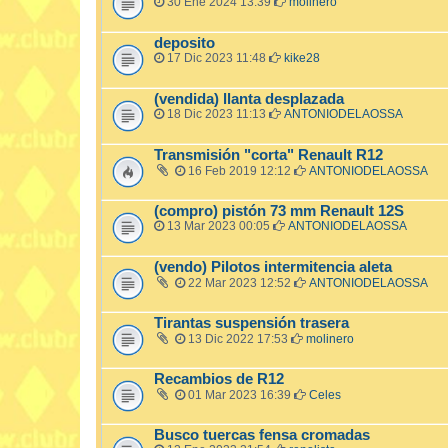
30 Ene 2024 13:39
molinero
deposito
17 Dic 2023 11:48
kike28
(vendida) llanta desplazada
18 Dic 2023 11:13
ANTONIODELAOSSA
Transmisión "corta" Renault R12
16 Feb 2019 12:12
ANTONIODELAOSSA
(compro) pistón 73 mm Renault 12S
13 Mar 2023 00:05
ANTONIODELAOSSA
(vendo) Pilotos intermitencia aleta
22 Mar 2023 12:52
ANTONIODELAOSSA
Tirantas suspensión trasera
13 Dic 2022 17:53
molinero
Recambios de R12
01 Mar 2023 16:39
Celes
Busco tuercas fensa cromadas