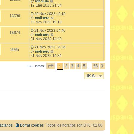
renolista
12 Ene 2023 21:54
29 Nov 2022 19:19
16630
molinero
29 Nov 2022 19:19
21 Nov 2022 14:40
15674
molinero
21 Nov 2022 14:40
21 Nov 2022 14:34
9995
molinero
21 Nov 2022 14:34
PÁGINA
1
DE
53
1
2
3
4
5
53
1301 temas
SIGUIENTE
…
IR A
áctanos
Borrar cookies
Todos los horarios son
UTC+02:00