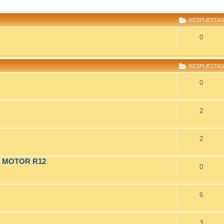
R
SQUEDA AVANZADA
RESPUESTAS
0
RESPUESTAS
0
2
2
O MOTOR R12
0
6
3