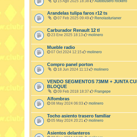
15 Ago 2025 18:38
Autobusero rockero
Arandelas tulipa faros r12 ts
07 Feb 2025 09:49
Renolasturianer
Carburador Renault 12 tl
23 Ene 2025 18:13
molinero
Mueble radio
07 Oct 2024 12:15
molinero
Compro panel porton
18 Jun 2024 11:13
molinero
VENDO SEGMENTOS 73MM + JUNTA CUL
BLOQUE
09 Feb 2018 18:37
Frangepe
Alfombras
08 May 2024 06:03
molinero
Tocho asiento trasero familiar
05 May 2024 20:21
molinero
Asientos delanteros