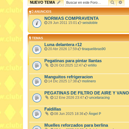
BUSCA
BÚ
NUEVO TEMA
ANUNCIOS
NORMAS COMPRAVENTA
29 Jun 2011 15:01
seisdoble
TEMAS
Luna delantera r12
20 Abr 2026 17:59
tiraquelibras90
Pegatinas para pintar llantas
26 Oct 2025 12:47
erlillo
Manguitos refrigeracion
14 Dic 2025 17:38
molinero
PEGATINAS DE FILTRO DE AIRE Y VAN
12 Ene 2026 23:47
uncetaracing
Faldillas
08 Jun 2025 18:36
Ángel P
Muelles reforzados para berlina