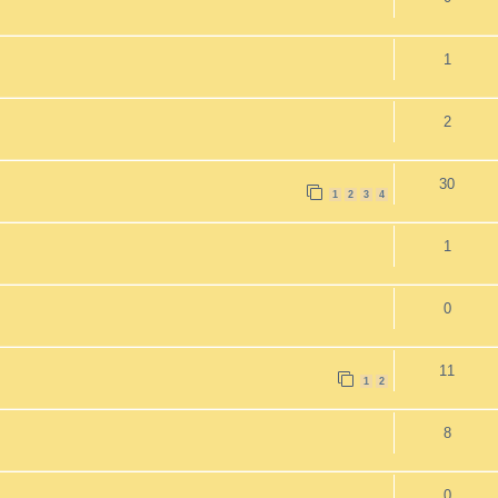
1
2
30
1
2
3
4
1
0
11
1
2
8
0