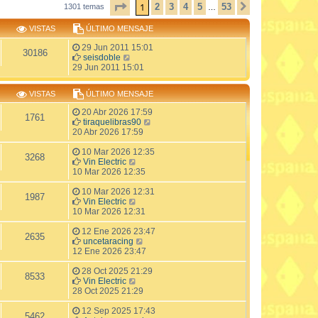
PÁGINA
1
DE
53
1
2
3
4
5
53
1301 temas
SIGUIENTE
…
VISTAS
ÚLTIMO MENSAJE
29 Jun 2011 15:01
30186
seisdoble
29 Jun 2011 15:01
VISTAS
ÚLTIMO MENSAJE
20 Abr 2026 17:59
1761
tiraquelibras90
20 Abr 2026 17:59
10 Mar 2026 12:35
3268
Vin Electric
10 Mar 2026 12:35
10 Mar 2026 12:31
1987
Vin Electric
10 Mar 2026 12:31
12 Ene 2026 23:47
2635
uncetaracing
12 Ene 2026 23:47
28 Oct 2025 21:29
8533
Vin Electric
28 Oct 2025 21:29
12 Sep 2025 17:43
5462