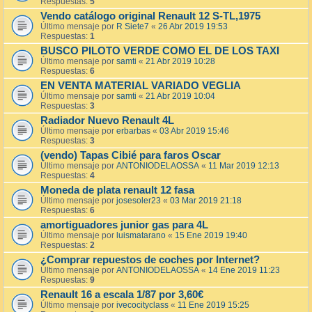
Respuestas:
5
Vendo catálogo original Renault 12 S-TL,1975
Último mensaje por
R Siete7
«
26 Abr 2019 19:53
Respuestas:
1
BUSCO PILOTO VERDE COMO EL DE LOS TAXI
Último mensaje por
samti
«
21 Abr 2019 10:28
Respuestas:
6
EN VENTA MATERIAL VARIADO VEGLIA
Último mensaje por
samti
«
21 Abr 2019 10:04
Respuestas:
3
Radiador Nuevo Renault 4L
Último mensaje por
erbarbas
«
03 Abr 2019 15:46
Respuestas:
3
(vendo) Tapas Cibié para faros Oscar
Último mensaje por
ANTONIODELAOSSA
«
11 Mar 2019 12:13
Respuestas:
4
Moneda de plata renault 12 fasa
Último mensaje por
josesoler23
«
03 Mar 2019 21:18
Respuestas:
6
amortiguadores junior gas para 4L
Último mensaje por
luismatarano
«
15 Ene 2019 19:40
Respuestas:
2
¿Comprar repuestos de coches por Internet?
Último mensaje por
ANTONIODELAOSSA
«
14 Ene 2019 11:23
Respuestas:
9
Renault 16 a escala 1/87 por 3,60€
Último mensaje por
ivecocityclass
«
11 Ene 2019 15:25