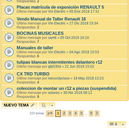
Respuestas:
2
Placas matrícula de exposición RENAULT 5
Último mensaje por
Vin Electric
«
05 Ene 2019 17:31
Vendo Manual de Taller Renault 16
Último mensaje por
Vin Electric
«
27 Dic 2018 15:34
Respuestas:
2
BOCINAS MUSICALES
Último mensaje por
samti
«
05 Oct 2018 16:10
Respuestas:
7
Manuales de taller
Último mensaje por
Vin Electric
«
04 Ago 2018 15:53
Respuestas:
6
tulipas blancas intermitentes delantero r12
Último mensaje por
gfp530d
«
22 Jun 2018 15:52
CX TRD TURBO
Último mensaje por
ivecocityclass
«
18 May 2018 13:23
Respuestas:
4
coleccion de montar un r12 a piezas (suspendida)
Último mensaje por
solares
«
30 Abr 2018 08:12
Respuestas:
9
NUEVO TEMA
PÁGINA
1
DE
9
1
2
3
4
5
9
223 temas
SIGUIENTE
…
IR A