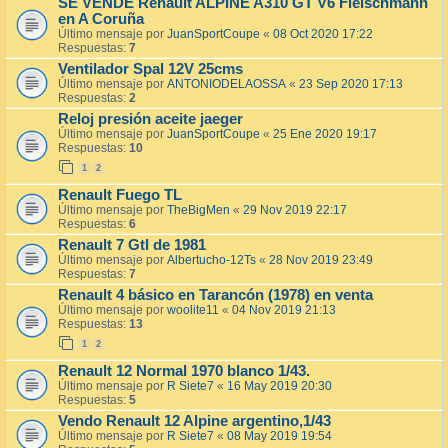
SE VENDE Renault ALPINE A310 GT V6 Fleischmann
en A Coruña
Último mensaje por
JuanSportCoupe
«
08 Oct 2020 17:22
Respuestas:
7
Ventilador Spal 12V 25cms
Último mensaje por
ANTONIODELAOSSA
«
23 Sep 2020 17:13
Respuestas:
2
Reloj presión aceite jaeger
Último mensaje por
JuanSportCoupe
«
25 Ene 2020 19:17
Respuestas:
10
1
2
Renault Fuego TL
Último mensaje por
TheBigMen
«
29 Nov 2019 22:17
Respuestas:
6
Renault 7 Gtl de 1981
Último mensaje por
Albertucho-12Ts
«
28 Nov 2019 23:49
Respuestas:
7
Renault 4 básico en Tarancón (1978) en venta
Último mensaje por
woolite11
«
04 Nov 2019 21:13
Respuestas:
13
1
2
Renault 12 Normal 1970 blanco 1/43.
Último mensaje por
R Siete7
«
16 May 2019 20:30
Respuestas:
5
Vendo Renault 12 Alpine argentino,1/43
Último mensaje por
R Siete7
«
08 May 2019 19:54