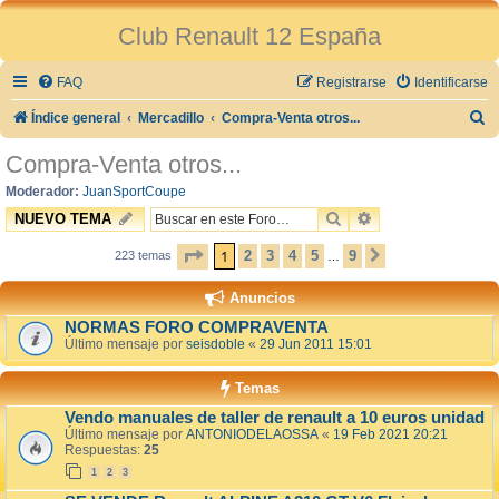
Club Renault 12 España
FAQ
Registrarse
Identificarse
B
Índice general
Mercadillo
Compra-Venta otros...
u
Compra-Venta otros...
s
Moderador:
JuanSportCoupe
c
BUSCAR
BÚSQUEDA AVAN
NUEVO TEMA
a
PÁGINA
1
DE
9
1
2
3
4
5
9
223 temas
SIGUIENTE
…
r
Anuncios
NORMAS FORO COMPRAVENTA
Último mensaje por
seisdoble
«
29 Jun 2011 15:01
Temas
Vendo manuales de taller de renault a 10 euros unidad
Último mensaje por
ANTONIODELAOSSA
«
19 Feb 2021 20:21
Respuestas:
25
1
2
3