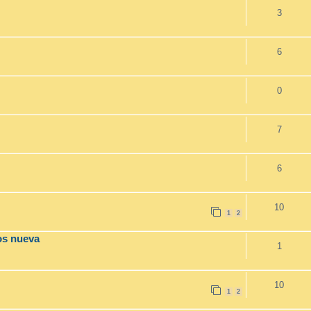
3
6
0
7
6
10
1
2
os nueva
1
10
1
2