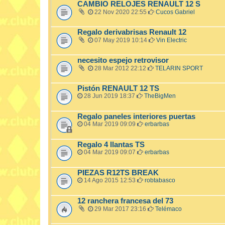
CAMBIO RELOJES RENAULT 12 S
22 Nov 2020 22:55
Cucos Gabriel
Regalo derivabrisas Renault 12
07 May 2019 10:14
Vin Electric
necesito espejo retrovisor
28 Mar 2012 22:12
TELARIN SPORT
Pistón RENAULT 12 TS
28 Jun 2019 18:37
TheBigMen
Regalo paneles interiores puertas
04 Mar 2019 09:09
erbarbas
Regalo 4 llantas TS
04 Mar 2019 09:07
erbarbas
PIEZAS R12TS BREAK
14 Ago 2015 12:53
robtabasco
12 ranchera francesa del 73
29 Mar 2017 23:16
Telémaco