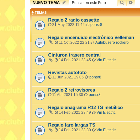
BUSCA
BÚ
NUEVO TEMA
TEMAS
Regalo 2 radio cassette
21 May 2022 11:42
ponsr8
Regalo encendido electrónico Velleman
11 Oct 2022 22:21
Autobusero rockero
Cinturon trasero central
14 Feb 2021 23:45
Vin Electric
Revistas autofoto
11 Jun 2021 19:05
ponsr8
Regalo 2 retrovisores
11 Abr 2021 15:30
ponsr8
Regalo anagrama R12 TS metálico
14 Feb 2021 23:49
Vin Electric
Regalo faro largas TS
14 Feb 2021 23:30
Vin Electric