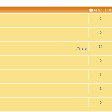
R
SQUEDA AVANZADA
RESPUESTAS
2
0
14
1
2
0
3
1
0