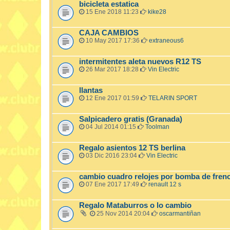
bicicleta estatica
15 Ene 2018 11:23
kike28
CAJA CAMBIOS
10 May 2017 17:36
extraneous6
intermitentes aleta nuevos R12 TS
26 Mar 2017 18:28
Vin Electric
llantas
12 Ene 2017 01:59
TELARIN SPORT
Salpicadero gratis (Granada)
04 Jul 2014 01:15
Toolman
Regalo asientos 12 TS berlina
03 Dic 2016 23:04
Vin Electric
cambio cuadro relojes por bomba de fren
07 Ene 2017 17:49
renault 12 s
Regalo Mataburros o lo cambio
25 Nov 2014 20:04
oscarmantiñan