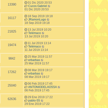
01 Dic 2020 20:53
13390
Cucos Gabriel
01 Dic 2020 20:53
18 Sep 2019 19:18
16117
JRamonLugo
18 Sep 2019 19:18
13 Jul 2019 10:20
21825
Telémaco
13 Jul 2019 10:20
11 Jul 2019 13:14
19474
Telémaco
11 Jul 2019 13:14
25 Mar 2019 11:57
9842
erbarbas
25 Mar 2019 11:57
08 Mar 2019 19:17
17262
erbarbas
08 Mar 2019 19:17
06 Feb 2019 17:45
25040
ANTONIODELAOSSA
06 Feb 2019 17:45
29 Ene 2019 17:22
62636
pablo-55
29 Ene 2019 17:22