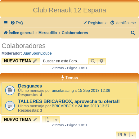
Club Renault 12 España
FAQ
Registrarse
Identificarse
B
Índice general
Mercadillo
Colaboradores
u
Colaboradores
s
Moderador:
JuanSportCoupe
c
BUSCAR
BÚSQUEDA AVAN
NUEVO TEMA
a
2 temas • Página
1
de
1
r
Temas
Desguaces
Último mensaje por
uncetaracing
«
15 Sep 2013 12:36
Respuestas:
4
TALLERES BRICARBOX, aprovecha tu oferta!!
Último mensaje por
BRICARBOX
«
24 Jun 2013 13:37
Respuestas:
3
NUEVO TEMA
2 temas • Página
1
de
1
IR A