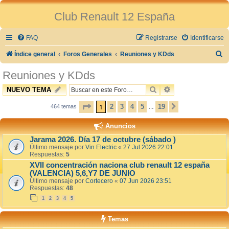
Club Renault 12 España
FAQ
Registrarse
Identificarse
B
Índice general
Foros Generales
Reuniones y KDds
u
Reuniones y KDds
s
BUSCAR
BÚSQUEDA AVAN
NUEVO TEMA
c
PÁGINA
1
DE
19
1
2
3
4
5
19
a
464 temas
SIGUIENTE
…
r
Anuncios
Jarama 2026. Día 17 de octubre (sábado )
Último mensaje por
Vin Electric
«
27 Jul 2026 22:01
Respuestas:
5
XVII concentración naciona club renault 12 españa
(VALENCIA) 5,6,Y7 DE JUNIO
Último mensaje por
Cortecero
«
07 Jun 2026 23:51
Respuestas:
48
1
2
3
4
5
Temas