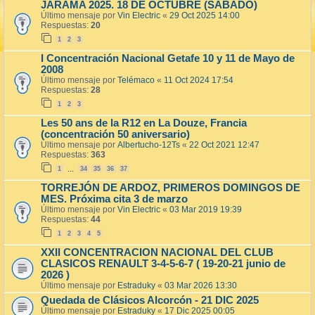
JARAMA 2025. 18 DE OCTUBRE (SABADO)
Último mensaje por
Vin Electric
«
29 Oct 2025 14:00
Respuestas:
20
1
2
3
I Concentración Nacional Getafe 10 y 11 de Mayo de
2008
Último mensaje por
Telémaco
«
11 Oct 2024 17:54
Respuestas:
28
1
2
3
Les 50 ans de la R12 en La Douze, Francia
(concentración 50 aniversario)
Último mensaje por
Albertucho-12Ts
«
22 Oct 2021 12:47
Respuestas:
363
1
34
35
36
37
…
TORREJÓN DE ARDOZ, PRIMEROS DOMINGOS DE
MES. Próxima cita 3 de marzo
Último mensaje por
Vin Electric
«
03 Mar 2019 19:39
Respuestas:
44
1
2
3
4
5
XXII CONCENTRACION NACIONAL DEL CLUB
CLASICOS RENAULT 3-4-5-6-7 ( 19-20-21 junio de
2026 )
Último mensaje por
Estraduky
«
03 Mar 2026 13:30
Quedada de Clásicos Alcorcón - 21 DIC 2025
Último mensaje por
Estraduky
«
17 Dic 2025 00:05