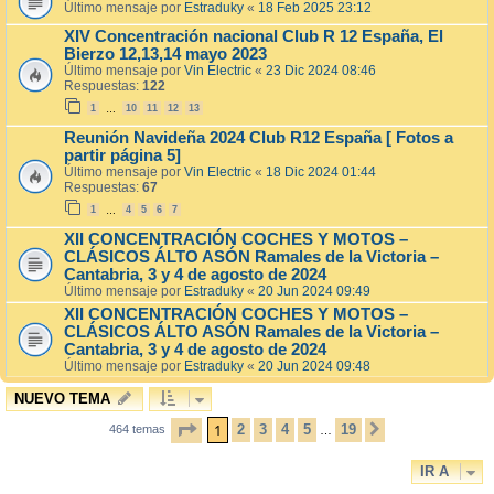
Último mensaje por
Estraduky
«
18 Feb 2025 23:12
XIV Concentración nacional Club R 12 España, El
Bierzo 12,13,14 mayo 2023
Último mensaje por
Vin Electric
«
23 Dic 2024 08:46
Respuestas:
122
1
10
11
12
13
…
Reunión Navideña 2024 Club R12 España [ Fotos a
partir página 5]
Último mensaje por
Vin Electric
«
18 Dic 2024 01:44
Respuestas:
67
1
4
5
6
7
…
XII CONCENTRACIÓN COCHES Y MOTOS –
CLÁSICOS ÁLTO ASÓN Ramales de la Victoria –
Cantabria, 3 y 4 de agosto de 2024
Último mensaje por
Estraduky
«
20 Jun 2024 09:49
XII CONCENTRACIÓN COCHES Y MOTOS –
CLÁSICOS ÁLTO ASÓN Ramales de la Victoria –
Cantabria, 3 y 4 de agosto de 2024
Último mensaje por
Estraduky
«
20 Jun 2024 09:48
NUEVO TEMA
PÁGINA
1
DE
19
1
2
3
4
5
19
464 temas
SIGUIENTE
…
IR A