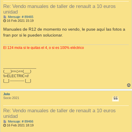
Re: Vendo manuales de taller de renault a 10 euros
unidad
M
Mensaje: # 89465
e
16 Feb 2021 15:19
n
s
Manuales de R12 de momento no vendo, le puse aquí las fotos a
a
fran por si le pueden solucionar.
j
e
El 124 mola si le quitas el 4, o si es 100% eléctrico
________________
(___)==◇==(___)
\\=ELECTRIC=//
[__] ------------ [__]
Jolo
Socio 2021
Re: Vendo manuales de taller de renault a 10 euros
unidad
M
Mensaje: # 89466
e
16 Feb 2021 18:19
n