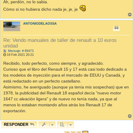
s
Ah, perdón, no lo sabia.
a
j
Cómo si no hubiera dicho nada je, je, je
e
ANTONIODELAOSSA
Re: Vendo manuales de taller de renault a 10 euros
unidad
M
Mensaje: # 89473
e
19 Feb 2021 20:21
n
s
Recibido, todo perfecto, como siempre, y agradecido.
a
Curioso que el libro del Renault 15 y 17 está casi todo dedicado a
j
e
los modelos de inyección para el mercado de EEUU y Canadá, y
está redactado en un perfecto castellano.
Asimismo, he averiguado (aunque ya tenía mis sospechas) que en
1978, la publicidad del Renault 18 español decía "nuevo motor
1647 cc aleación ligera" y de nuevo no tenía nada, ya que al
menos lo estaban montando años atrás los Renault 17 de
exportación.
RESPONDER