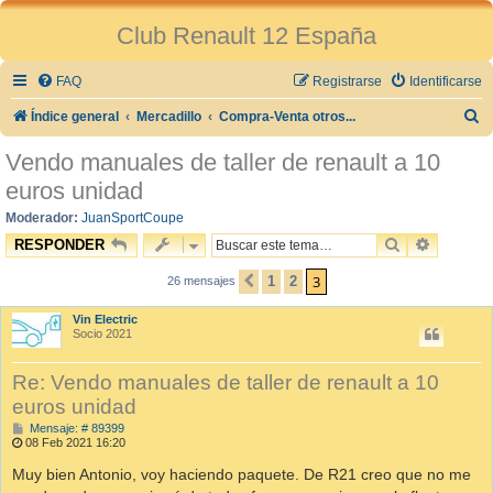
Club Renault 12 España
FAQ
Registrarse
Identificarse
B
Índice general
Mercadillo
Compra-Venta otros...
u
Vendo manuales de taller de renault a 10
s
euros unidad
c
Moderador:
JuanSportCoupe
a
BUSCAR
BÚSQUE
RESPONDER
r
3
1
2
26 mensajes
ANTERIOR
Vin Electric
Socio 2021
Re: Vendo manuales de taller de renault a 10
euros unidad
M
Mensaje: # 89399
e
08 Feb 2021 16:20
n
s
Muy bien Antonio, voy haciendo paquete. De R21 creo que no me
a