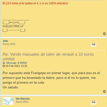
El 124 mola si le quitas el 4, o si es 100% eléctrico
________________
(___)==◇==(___)
\\=ELECTRIC=//
[__] ------------ [__]
Jolo
Socio 2021
Re: Vendo manuales de taller de renault a 10 euros
unidad
M
Mensaje: # 89462
e
16 Feb 2021 13:32
n
s
Por supuesto está Frangepe en primer lugar, que para eso es el
a
primero que ha levantado la liebre, pero si él no lo quiere, me
j
e
pongo el primero en la cola.
Un saludo.
Vin Electric
Socio 2021