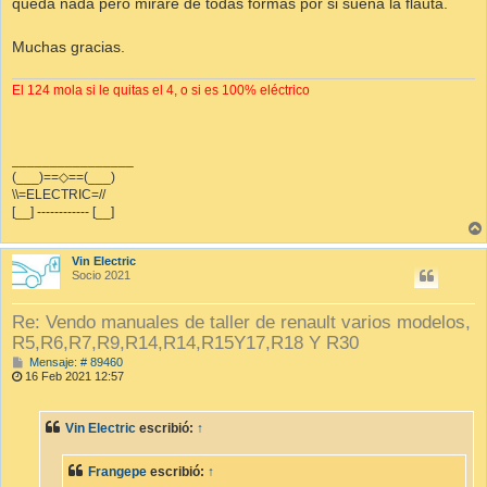
queda nada pero miraré de todas formas por si suena la flauta.
j
e
Muchas gracias.
El 124 mola si le quitas el 4, o si es 100% eléctrico
________________
(___)==◇==(___)
\\=ELECTRIC=//
[__] ------------ [__]
Vin Electric
Socio 2021
Re: Vendo manuales de taller de renault varios modelos,
R5,R6,R7,R9,R14,R14,R15Y17,R18 Y R30
M
Mensaje: # 89460
e
16 Feb 2021 12:57
n
s
a
Vin Electric
escribió:
↑
j
e
Frangepe
escribió:
↑