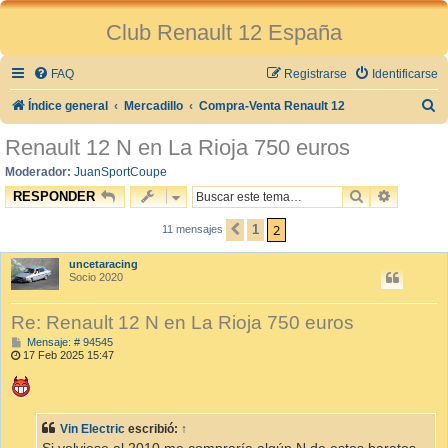
Club Renault 12 España
FAQ
Registrarse
Identificarse
B
Índice general
Mercadillo
Compra-Venta Renault 12
u
Renault 12 N en La Rioja 750 euros
s
Moderador:
JuanSportCoupe
c
BUSCAR
BÚSQUE
RESPONDER
a
2
1
11 mensajes
ANTERIOR
r
uncetaracing
Socio 2020
Re: Renault 12 N en La Rioja 750 euros
M
Mensaje: # 94545
e
17 Feb 2025 15:47
n
s
a
j
e
Vin Electric
escribió:
↑