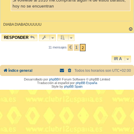
Si volviese al 2010 me.compraría algún N de estos baratos,
hoy no se encuentran
DIABA DIABADUUUUU
RESPONDER
2
1
11 mensajes
ANTERIOR
IR A
Índice general
Todos los horarios son
UTC+02:00
Desarrollado por
phpBB
® Forum Software © phpBB Limited
Traducción al español por
phpBB España
Style by
phpBB Spain