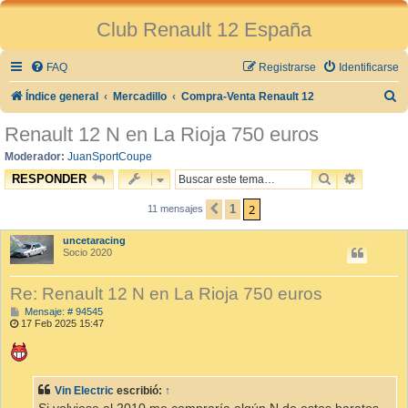
Club Renault 12 España
FAQ
Registrarse
Identificarse
B
Índice general
Mercadillo
Compra-Venta Renault 12
u
Renault 12 N en La Rioja 750 euros
s
Moderador:
JuanSportCoupe
c
BUSCAR
BÚSQUE
RESPONDER
a
2
1
11 mensajes
ANTERIOR
r
uncetaracing
Socio 2020
Re: Renault 12 N en La Rioja 750 euros
M
Mensaje: # 94545
e
17 Feb 2025 15:47
n
s
a
j
e
Vin Electric
escribió:
↑