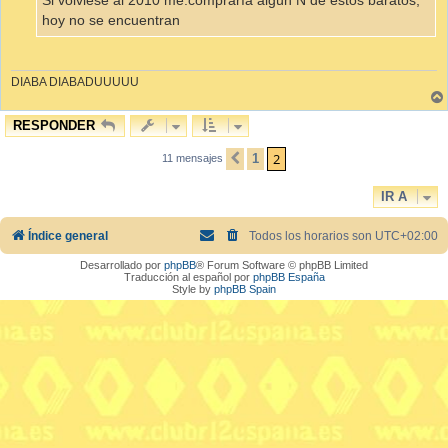
Si volviese al 2010 me.compraría algún N de estos baratos,
hoy no se encuentran
DIABA DIABADUUUUU
RESPONDER
2
1
11 mensajes
ANTERIOR
IR A
Índice general
Todos los horarios son
UTC+02:00
Desarrollado por
phpBB
® Forum Software © phpBB Limited
Traducción al español por
phpBB España
Style by
phpBB Spain