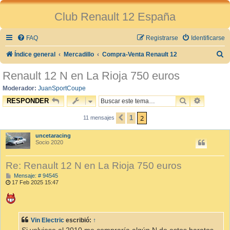
Club Renault 12 España
FAQ
Registrarse
Identificarse
B
Índice general
Mercadillo
Compra-Venta Renault 12
u
Renault 12 N en La Rioja 750 euros
s
Moderador:
JuanSportCoupe
c
BUSCAR
BÚSQUE
RESPONDER
a
2
1
11 mensajes
ANTERIOR
r
uncetaracing
Socio 2020
Re: Renault 12 N en La Rioja 750 euros
M
Mensaje: # 94545
e
17 Feb 2025 15:47
n
s
a
j
e
Vin Electric
escribió:
↑