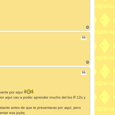
A
r
r
i
b
a
A
r
r
i
b
a
verte por aquí
por aquí vas a poder aprender mucho del los R 12s y
astante antes de que te presentaras por aquí, pero
ntar esa joyita.