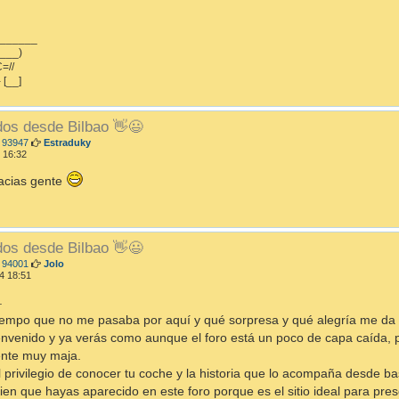
_______
___)
=//
- [__]
dos desde Bilbao 👋😃
M
 93947
Estraduky
e
 16:32
n
s
acias gente
a
j
e
dos desde Bilbao 👋😃
M
 94001
Jolo
e
4 18:51
n
s
.
a
iempo que no me pasaba por aquí y qué sorpresa y qué alegría me da 
j
e
nvenido y ya verás como aunque el foro está un poco de capa caída, 
ente muy maja.
l privilegio de conocer tu coche y la historia que lo acompaña desde b
en que hayas aparecido en este foro porque es el sitio ideal para prese