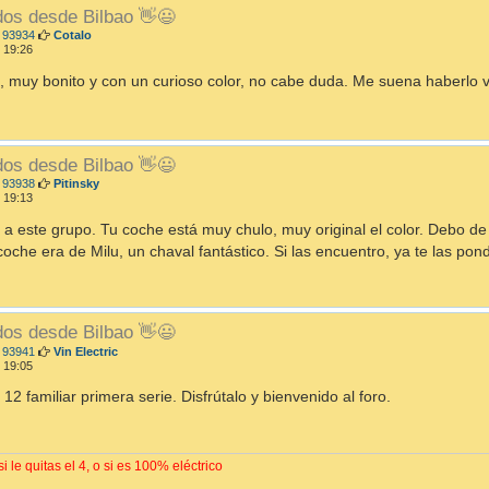
dos desde Bilbao 👋😃
M
 93934
Cotalo
e
 19:26
n
s
, muy bonito y con un curioso color, no cabe duda. Me suena haberlo 
a
j
e
dos desde Bilbao 👋😃
M
 93938
Pitinsky
e
 19:13
n
s
 a este grupo. Tu coche está muy chulo, muy original el color. Debo de
a
oche era de Milu, un chaval fantástico. Si las encuentro, ya te las pon
j
e
dos desde Bilbao 👋😃
M
 93941
Vin Electric
e
 19:05
n
s
 12 familiar primera serie. Disfrútalo y bienvenido al foro.
a
j
e
i le quitas el 4, o si es 100% eléctrico