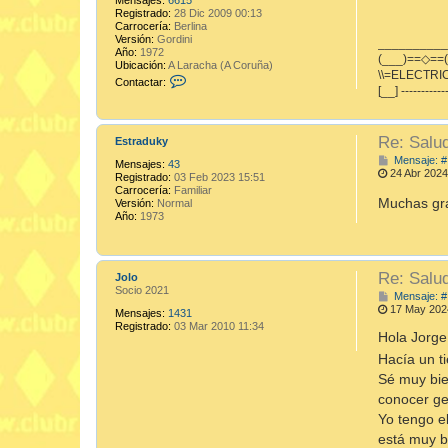
Registrado:
28 Dic 2009 00:13
Carrocería:
Berlina
Versión:
Gordini
_________
Año:
1972
(___)==◇==(
Ubicación:
A Laracha (A Coruña)
\\=ELECTRIC
C
Contactar:
[__] -----------
o
n
t
a
Re: Salu
Estraduky
c
t
Mensaje: #
Mensajes:
43
a
24 Abr 2024
Registrado:
03 Feb 2023 15:51
r
Carrocería:
Familiar
V
Muchas gr
Versión:
Normal
i
Año:
1973
n
E
l
e
c
Re: Salu
Jolo
t
Socio 2021
Mensaje: #
r
17 May 202
i
Mensajes:
1431
c
Registrado:
03 Mar 2010 11:34
Hola Jorge
Hacía un t
Sé muy bie
conocer g
Yo tengo e
está muy bi