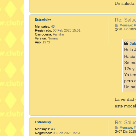
Un saludo.
Re: Salu
Estraduky
Mensaje: #
Mensajes:
43
20 Jun 2024
Registrado:
03 Feb 2023 15:51
Carrocería:
Familiar
Versión:
Normal
Año:
1973
Jol
Hola 
Hacía
Sé mu
12s y
Yo ten
pero e
Un sa
La verdad 
este mode
Re: Salu
Estraduky
Mensaje: #
Mensajes:
43
07 Dic 2025
Registrado:
03 Feb 2023 15:51