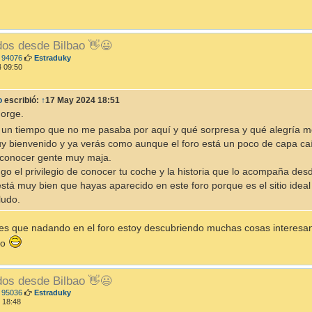
dos desde Bilbao 👋😃
M
 94076
Estraduky
e
 09:50
n
s
a
o
escribió:
↑
17 May 2024 18:51
j
e
Jorge.
 un tiempo que no me pasaba por aquí y qué sorpresa y qué alegría m
y bienvenido y ya verás como aunque el foro está un poco de capa caí
 conocer gente muy maja.
go el privilegio de conocer tu coche y la historia que lo acompaña des
stá muy bien que hayas aparecido en este foro porque es el sitio ideal 
ludo.
es que nadando en el foro estoy descubriendo muchas cosas interesant
lo
dos desde Bilbao 👋😃
M
 95036
Estraduky
e
 18:48
n