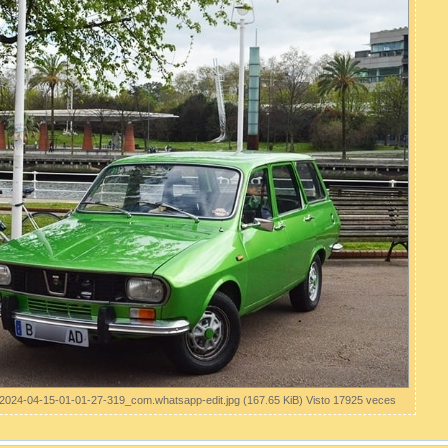
2024-04-15-01-01-27-319_com.whatsapp-edit.jpg (167.65 KiB) Visto 17925 veces