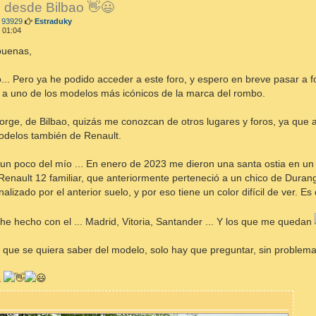
 desde Bilbao 👋😃
M
 93929
Estraduky
e
 01:04
n
s
buenas,
a
j
e
... Pero ya he podido acceder a este foro, y espero en breve pasar a f
 a uno de los modelos más icónicos de la marca del rombo.
orge, de Bilbao, quizás me conozcan de otros lugares y foros, ya que a 
odelos también de Renault.
 un poco del mío ... En enero de 2023 me dieron una santa ostia en un R
enault 12 familiar, que anteriormente perteneció a un chico de Durango
alizado por el anterior suelo, y por eso tiene un color difícil de ver. Es
 he hecho con el ... Madrid, Vitoria, Santander ... Y los que me quedan
o que se quiera saber del modelo, solo hay que preguntar, sin problema
s