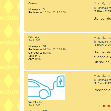
Re: Salu
Cotalo
Mensaje: #
Mensajes:
99
18 Abr 2024
Registrado:
13 Mar 2019 22:50
Bienvenido
Re: Salu
Pitinsky
Socio 2021
Mensaje: #
19 Abr 2024
Mensajes:
634
Registrado:
01 Mar 2018 18:29
Bienvenido
Carrocería:
Berlina
Versión:
S
cuando el c
Año:
1975
Un saludo.
Re: Salu
Mensaje: #
21 Abr 2024
Precioso el
Vin Electric
Socio 2021
El 124 mola s
Mensajes:
6615