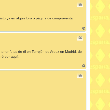
r
i
b
a
visto ya en algún foro o página de compraventa
A
r
r
i
b
a
 tener fotos de él en Torrejón de Ardoz en Madrid, de
dré por aquí.
A
r
r
i
b
a