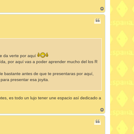
A
r
r
i
b
a
e da verte por aquí
da, por aquí vas a poder aprender mucho del los R
de bastante antes de que te presentaras por aquí,
para presentar esa joyita.
es, es todo un lujo tener une espacio así dedicado a
A
r
r
i
b
a