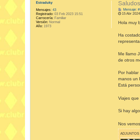
Saludos
Estraduky
Mensaje: #
Mensajes:
43
15 Abr 2024
Registrado:
03 Feb 2023 15:51
Carrocería:
Familiar
Hola muy 
Versión:
Normal
Año:
1973
Ha costado
representa
Me llamo J
de otros m
Por hablar
manos un R
Está person
Viajes que
Si hay alg
Nos vemo
ADJUNTOS