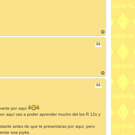
A
r
r
i
b
a
A
r
r
i
b
a
verte por aquí
por aquí vas a poder aprender mucho del los R 12s y
astante antes de que te presentaras por aquí, pero
ntar esa joyita.