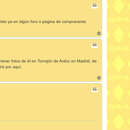
r
i
b
a
visto ya en algún foro o página de compraventa
A
r
r
i
b
a
 tener fotos de él en Torrejón de Ardoz en Madrid, de
dré por aquí.
A
r
r
i
b
a