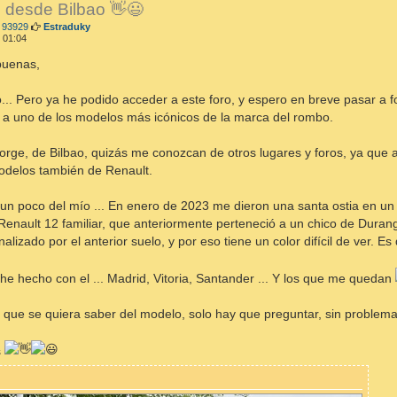
 desde Bilbao 👋😃
M
 93929
Estraduky
e
 01:04
n
s
buenas,
a
j
e
... Pero ya he podido acceder a este foro, y espero en breve pasar a f
 a uno de los modelos más icónicos de la marca del rombo.
orge, de Bilbao, quizás me conozcan de otros lugares y foros, ya que a 
odelos también de Renault.
 un poco del mío ... En enero de 2023 me dieron una santa ostia en un R
enault 12 familiar, que anteriormente perteneció a un chico de Durango
alizado por el anterior suelo, y por eso tiene un color difícil de ver. Es
 he hecho con el ... Madrid, Vitoria, Santander ... Y los que me quedan
o que se quiera saber del modelo, solo hay que preguntar, sin problema
s