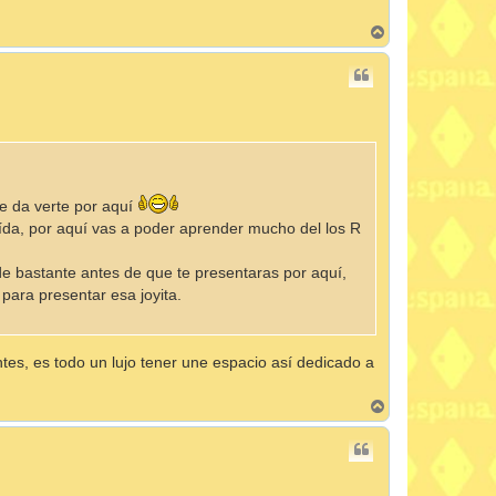
A
r
r
i
b
a
e da verte por aquí
da, por aquí vas a poder aprender mucho del los R
de bastante antes de que te presentaras por aquí,
para presentar esa joyita.
es, es todo un lujo tener une espacio así dedicado a
A
r
r
i
b
a