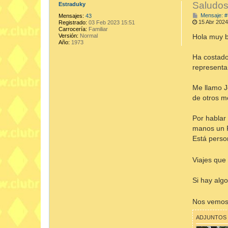
Saludos
Estraduky
Mensaje: #
Mensajes:
43
15 Abr 2024
Registrado:
03 Feb 2023 15:51
Carrocería:
Familiar
Hola muy 
Versión:
Normal
Año:
1973
Ha costado
representa
Me llamo J
de otros m
Por hablar
manos un R
Está person
Viajes que
Si hay alg
Nos vemo
ADJUNTOS