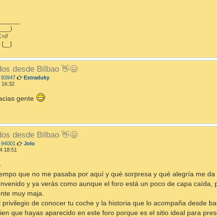
_______
___)
=//
- [__]
dos desde Bilbao 👋😃
M
 93947
Estraduky
e
 16:32
n
s
acias gente
a
j
e
dos desde Bilbao 👋😃
M
 94001
Jolo
e
4 18:51
n
s
.
a
iempo que no me pasaba por aquí y qué sorpresa y qué alegría me da 
j
e
nvenido y ya verás como aunque el foro está un poco de capa caída, 
ente muy maja.
l privilegio de conocer tu coche y la historia que lo acompaña desde b
en que hayas aparecido en este foro porque es el sitio ideal para prese