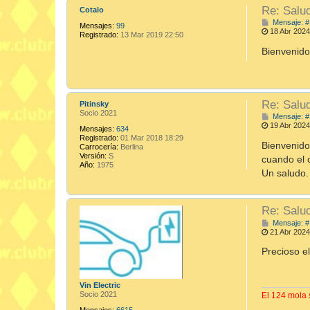
Re: Salu
Cotalo
Mensaje: #
Mensajes:
99
18 Abr 2024
Registrado:
13 Mar 2019 22:50
Bienvenido
Re: Salu
Pitinsky
Socio 2021
Mensaje: #
19 Abr 2024
Mensajes:
634
Registrado:
01 Mar 2018 18:29
Bienvenido
Carrocería:
Berlina
Versión:
S
cuando el c
Año:
1975
Un saludo.
Re: Salu
Mensaje: #
21 Abr 2024
Precioso el
Vin Electric
Socio 2021
El 124 mola s
Mensajes:
6615