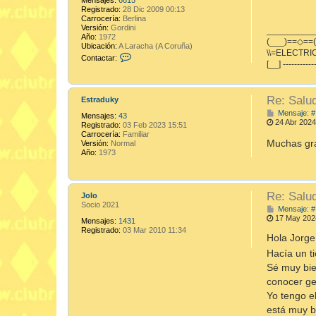
Registrado:
28 Dic 2009 00:13
Carrocería:
Berlina
Versión:
Gordini
_________
Año:
1972
(___)==◇==(
Ubicación:
A Laracha (A Coruña)
\\=ELECTRIC
C
Contactar:
[__] -----------
o
n
t
a
Re: Salu
Estraduky
c
t
Mensaje: #
Mensajes:
43
a
24 Abr 2024
Registrado:
03 Feb 2023 15:51
r
Carrocería:
Familiar
V
Muchas gr
Versión:
Normal
i
Año:
1973
n
E
l
e
c
Re: Salu
Jolo
t
Socio 2021
Mensaje: #
r
17 May 202
i
Mensajes:
1431
c
Registrado:
03 Mar 2010 11:34
Hola Jorge
Hacía un t
Sé muy bie
conocer g
Yo tengo e
está muy bi