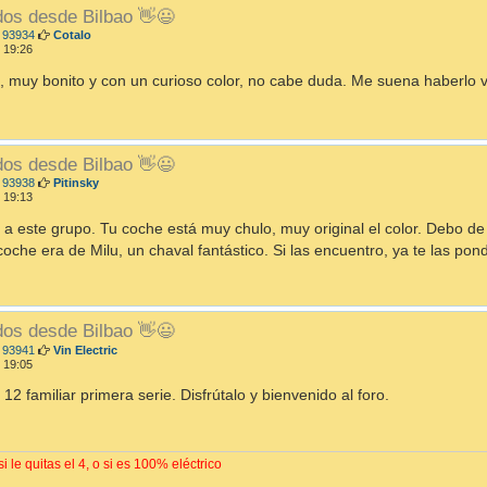
dos desde Bilbao 👋😃
M
 93934
Cotalo
e
 19:26
n
s
, muy bonito y con un curioso color, no cabe duda. Me suena haberlo 
a
j
e
dos desde Bilbao 👋😃
M
 93938
Pitinsky
e
 19:13
n
s
 a este grupo. Tu coche está muy chulo, muy original el color. Debo de
a
oche era de Milu, un chaval fantástico. Si las encuentro, ya te las pon
j
e
dos desde Bilbao 👋😃
M
 93941
Vin Electric
e
 19:05
n
s
 12 familiar primera serie. Disfrútalo y bienvenido al foro.
a
j
e
i le quitas el 4, o si es 100% eléctrico