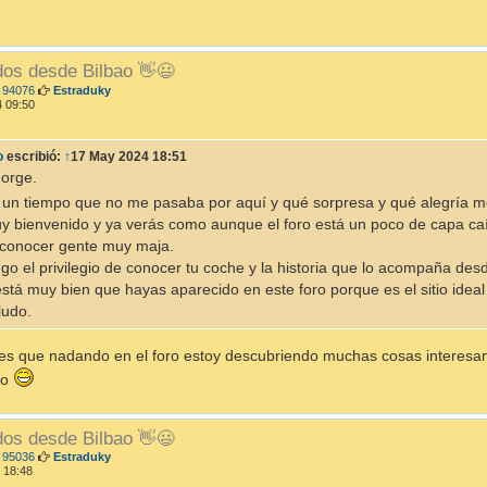
dos desde Bilbao 👋😃
M
 94076
Estraduky
e
 09:50
n
s
a
o
escribió:
↑
17 May 2024 18:51
j
e
Jorge.
 un tiempo que no me pasaba por aquí y qué sorpresa y qué alegría m
y bienvenido y ya verás como aunque el foro está un poco de capa caí
 conocer gente muy maja.
go el privilegio de conocer tu coche y la historia que lo acompaña des
stá muy bien que hayas aparecido en este foro porque es el sitio ideal 
ludo.
es que nadando en el foro estoy descubriendo muchas cosas interesant
lo
dos desde Bilbao 👋😃
M
 95036
Estraduky
e
 18:48
n