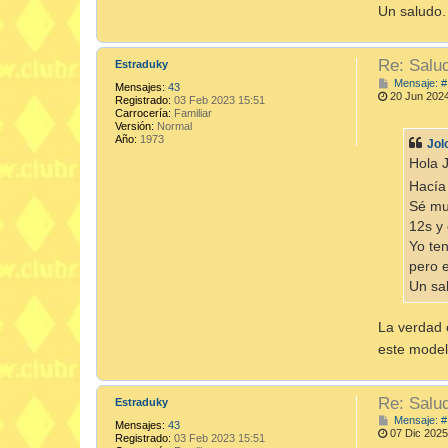
Un saludo.
Re: Salu
Estraduky
Mensaje: #
Mensajes:
43
20 Jun 2024
Registrado:
03 Feb 2023 15:51
Carrocería:
Familiar
Versión:
Normal
Año:
1973
Jol
Hola 
Hacía
Sé mu
12s y
Yo ten
pero e
Un sa
La verdad 
este mode
Re: Salu
Estraduky
Mensaje: #
Mensajes:
43
07 Dic 2025
Registrado:
03 Feb 2023 15:51