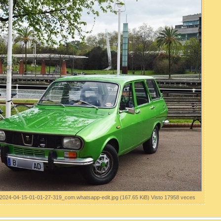
2024-04-15-01-01-27-319_com.whatsapp-edit.jpg (167.65 KiB) Visto 17958 veces