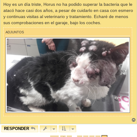
Hoy es un día triste, Horus no ha podido superar la bacteria que le
atacó hace casi dos años, a pesar de cuidarlo en casa con esmero
y continuas visitas al veterinario y tratamiento. Echaré de menos
sus comprobaciones en el garaje, bajo los coches.
ADJUNTOS
RESPONDER