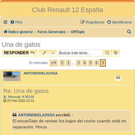
Club Renault 12 España
FAQ
Registrarse
Identificarse
B
Índice general
Foros Generales
OffTopic
u
Una de gatos
s
BUSCAR
BÚSQUE
RESPONDER
c
PÁGINA
7
DE
7
7
1
3
4
5
6
a
61 mensajes
ANTERIOR
…
r
ANTONIODELAOSSA
Re: Una de gatos
M
Mensaje: # 95146
e
25 Feb 2026 22:41
n
s
a
ANTONIODELAOSSA
escribió:
↑
j
e
El encarGato de revisar los bajos del coche cuando está en
reparación: Horus