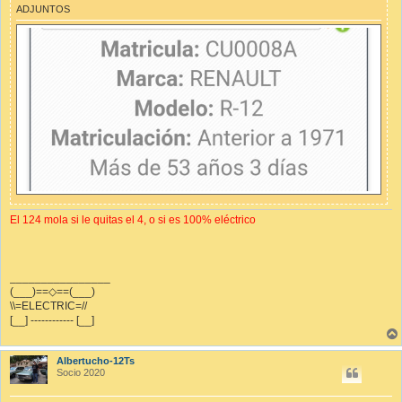
ADJUNTOS
El 124 mola si le quitas el 4, o si es 100% eléctrico
________________
(___)==◇==(___)
\\=ELECTRIC=//
[__] ------------ [__]
Albertucho-12Ts
Socio 2020