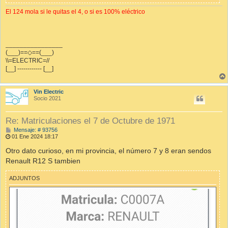
El 124 mola si le quitas el 4, o si es 100% eléctrico
________________
(___)==◇==(___)
\\=ELECTRIC=//
[__] ------------ [__]
Vin Electric
Socio 2021
Re: Matriculaciones el 7 de Octubre de 1971
M
Mensaje: # 93756
e
01 Ene 2024 18:17
n
s
Otro dato curioso, en mi provincia, el número 7 y 8 eran sendos
a
Renault R12 S tambien
j
e
ADJUNTOS