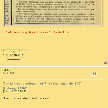
El 124 mola si le quitas el 4, o si es 100% eléctrico
________________
(___)==◇==(___)
\\=ELECTRIC=//
[__] ------------ [__]
erlillo
Socio 2021
Re: Matriculaciones el 7 de Octubre de 1971
M
Mensaje: # 95208
e
14 Jul 2026 19:58
n
s
Buen trabajo de investigación!!
a
j
e