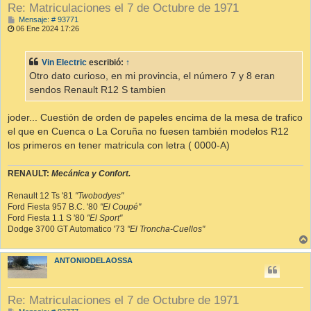
Re: Matriculaciones el 7 de Octubre de 1971
M
Mensaje: # 93771
e
06 Ene 2024 17:26
n
s
a
Vin Electric
escribió:
↑
j
e
Otro dato curioso, en mi provincia, el número 7 y 8 eran
sendos Renault R12 S tambien
joder... Cuestión de orden de papeles encima de la mesa de trafico
el que en Cuenca o La Coruña no fuesen también modelos R12
los primeros en tener matricula con letra ( 0000-A)
RENAULT:
Mecánica y Confort.
Renault 12 Ts '81
"Twobodyes"
Ford Fiesta 957 B.C. '80
"El Coupé"
Ford Fiesta 1.1 S '80
"El Sport"
Dodge 3700 GT Automatico '73
"El Troncha-Cuellos"
ANTONIODELAOSSA
Re: Matriculaciones el 7 de Octubre de 1971