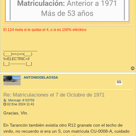
El 124 mola si le quitas el 4, o si es 100% eléctrico
________________
(___)==◇==(___)
\\=ELECTRIC=//
[__] ------------ [__]
ANTONIODELAOSSA
Re: Matriculaciones el 7 de Octubre de 1971
M
Mensaje: # 93759
e
02 Ene 2024 11:41
n
s
Gracias, VIn.
a
j
e
En Tarancón también existía otro R12 granate con el techo de
vinilo, no recuerdo si era un S, con matrícula CU-0008-A, cuidado