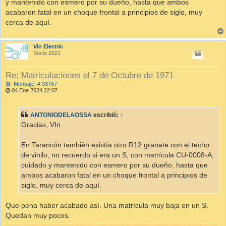
y mantenido con esmero por su dueño, hasta que ambos
acabaron fatal en un choque frontal a principios de siglo, muy
cerca de aquí.
Vin Electric
Socio 2021
Re: Matriculaciones el 7 de Octubre de 1971
M
Mensaje: # 93767
e
04 Ene 2024 22:07
n
s
a
ANTONIODELAOSSA
escribió:
↑
j
e
Gracias, VIn.
En Tarancón también existía otro R12 granate con el techo
de vinilo, no recuerdo si era un S, con matrícula CU-0008-A,
cuidado y mantenido con esmero por su dueño, hasta que
ambos acabaron fatal en un choque frontal a principios de
siglo, muy cerca de aquí.
Que pena haber acabado así. Una matrícula muy baja en un S.
Quedan muy pocos.