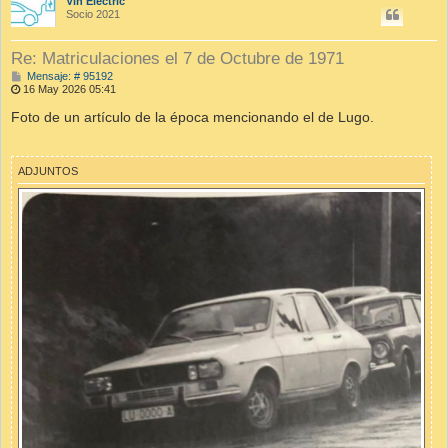
Vin Electric
Socio 2021
Re: Matriculaciones el 7 de Octubre de 1971
M
Mensaje: # 95192
e
16 May 2026 05:41
n
s
Foto de un artículo de la época mencionando el de Lugo.
a
j
e
ADJUNTOS