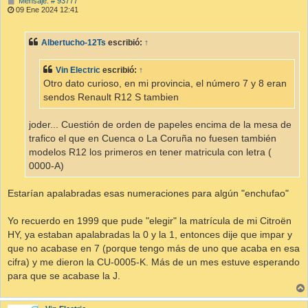
M
Mensaje: # 93777
e
09 Ene 2024 12:41
n
s
a
Albertucho-12Ts
escribió:
↑
j
e
Vin Electric
escribió:
↑
Otro dato curioso, en mi provincia, el número 7 y 8 eran
sendos Renault R12 S tambien
joder... Cuestión de orden de papeles encima de la mesa de
trafico el que en Cuenca o La Coruña no fuesen también
modelos R12 los primeros en tener matricula con letra (
0000-A)
Estarían apalabradas esas numeraciones para algún "enchufao"
Yo recuerdo en 1999 que pude "elegir" la matrícula de mi Citroën
HY, ya estaban apalabradas la 0 y la 1, entonces dije que impar y
que no acabase en 7 (porque tengo más de uno que acaba en esa
cifra) y me dieron la CU-0005-K. Más de un mes estuve esperando
para que se acabase la J.