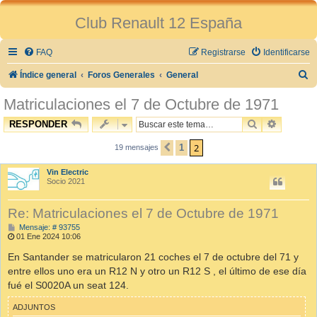
Club Renault 12 España
FAQ
Registrarse
Identificarse
B
Índice general
Foros Generales
General
u
Matriculaciones el 7 de Octubre de 1971
s
BUSCAR
BÚSQUE
RESPONDER
c
2
1
a
19 mensajes
ANTERIOR
r
Vin Electric
Socio 2021
Re: Matriculaciones el 7 de Octubre de 1971
M
Mensaje: # 93755
e
01 Ene 2024 10:06
n
s
En Santander se matricularon 21 coches el 7 de octubre del 71 y
a
entre ellos uno era un R12 N y otro un R12 S , el último de ese día
j
e
fué el S0020A un seat 124.
ADJUNTOS