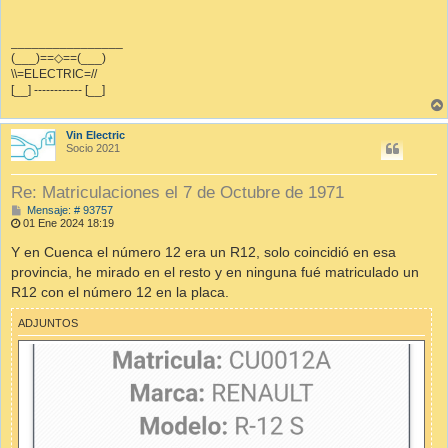
________________
(___)==◇==(___)
\\=ELECTRIC=//
[__] ------------ [__]
Vin Electric
Socio 2021
Re: Matriculaciones el 7 de Octubre de 1971
M
Mensaje: # 93757
e
01 Ene 2024 18:19
n
s
Y en Cuenca el número 12 era un R12, solo coincidió en esa
a
provincia, he mirado en el resto y en ninguna fué matriculado un
j
e
R12 con el número 12 en la placa.
ADJUNTOS