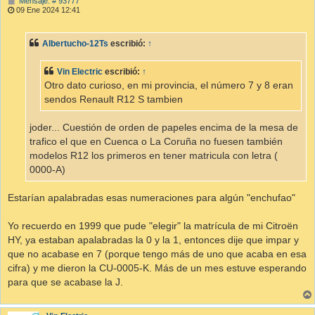
M
Mensaje: # 93777
e
09 Ene 2024 12:41
n
s
a
Albertucho-12Ts
escribió:
↑
j
e
Vin Electric
escribió:
↑
Otro dato curioso, en mi provincia, el número 7 y 8 eran
sendos Renault R12 S tambien
joder... Cuestión de orden de papeles encima de la mesa de
trafico el que en Cuenca o La Coruña no fuesen también
modelos R12 los primeros en tener matricula con letra (
0000-A)
Estarían apalabradas esas numeraciones para algún "enchufao"
Yo recuerdo en 1999 que pude "elegir" la matrícula de mi Citroën
HY, ya estaban apalabradas la 0 y la 1, entonces dije que impar y
que no acabase en 7 (porque tengo más de uno que acaba en esa
cifra) y me dieron la CU-0005-K. Más de un mes estuve esperando
para que se acabase la J.