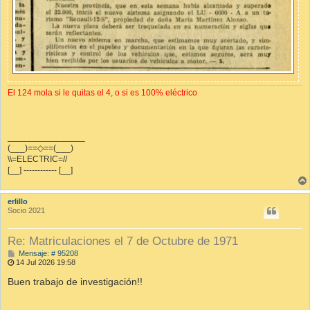
El 124 mola si le quitas el 4, o si es 100% eléctrico
________________
(___)==◇==(___)
\\=ELECTRIC=//
[__] ------------ [__]
erlillo
Socio 2021
Re: Matriculaciones el 7 de Octubre de 1971
M
Mensaje: # 95208
e
14 Jul 2026 19:58
n
s
Buen trabajo de investigación!!
a
j
e