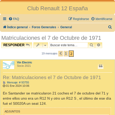
Club Renault 12 España
FAQ
Registrarse
Identificarse
B
Índice general
Foros Generales
General
u
Matriculaciones el 7 de Octubre de 1971
s
BUSCAR
BÚSQUE
RESPONDER
c
2
1
a
19 mensajes
ANTERIOR
r
Vin Electric
Socio 2021
Re: Matriculaciones el 7 de Octubre de 1971
M
Mensaje: # 93755
e
01 Ene 2024 10:06
n
s
En Santander se matricularon 21 coches el 7 de octubre del 71 y
a
entre ellos uno era un R12 N y otro un R12 S , el último de ese día
j
e
fué el S0020A un seat 124.
ADJUNTOS