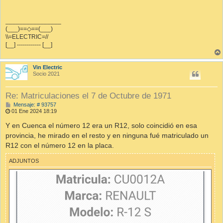
________________
(___)==◇==(___)
\\=ELECTRIC=//
[__] ------------ [__]
Vin Electric
Socio 2021
Re: Matriculaciones el 7 de Octubre de 1971
M
Mensaje: # 93757
e
01 Ene 2024 18:19
n
s
Y en Cuenca el número 12 era un R12, solo coincidió en esa
a
provincia, he mirado en el resto y en ninguna fué matriculado un
j
e
R12 con el número 12 en la placa.
ADJUNTOS