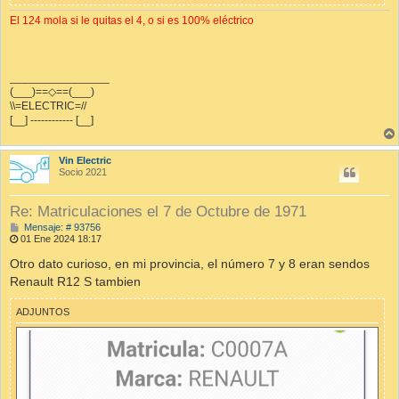
El 124 mola si le quitas el 4, o si es 100% eléctrico
________________
(___)==◇==(___)
\\=ELECTRIC=//
[__] ------------ [__]
Vin Electric
Socio 2021
Re: Matriculaciones el 7 de Octubre de 1971
M
Mensaje: # 93756
e
01 Ene 2024 18:17
n
s
Otro dato curioso, en mi provincia, el número 7 y 8 eran sendos
a
Renault R12 S tambien
j
e
ADJUNTOS