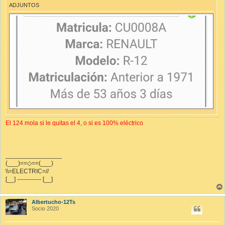
ADJUNTOS
El 124 mola si le quitas el 4, o si es 100% eléctrico
________________
(___)==◇==(___)
\\=ELECTRIC=//
[__] ------------ [__]
Albertucho-12Ts
Socio 2020