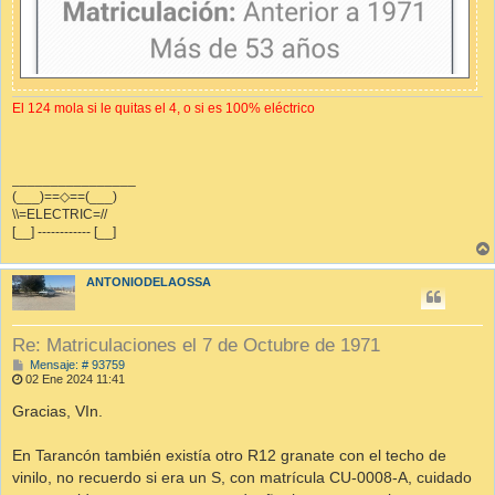
El 124 mola si le quitas el 4, o si es 100% eléctrico
________________
(___)==◇==(___)
\\=ELECTRIC=//
[__] ------------ [__]
ANTONIODELAOSSA
Re: Matriculaciones el 7 de Octubre de 1971
M
Mensaje: # 93759
e
02 Ene 2024 11:41
n
s
Gracias, VIn.
a
j
e
En Tarancón también existía otro R12 granate con el techo de
vinilo, no recuerdo si era un S, con matrícula CU-0008-A, cuidado