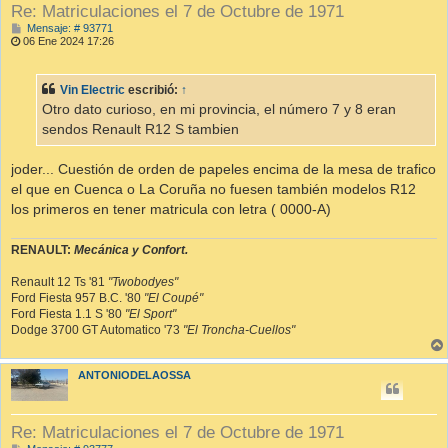
Re: Matriculaciones el 7 de Octubre de 1971
M
Mensaje: # 93771
e
06 Ene 2024 17:26
n
s
a
Vin Electric
escribió:
↑
j
e
Otro dato curioso, en mi provincia, el número 7 y 8 eran
sendos Renault R12 S tambien
joder... Cuestión de orden de papeles encima de la mesa de trafico
el que en Cuenca o La Coruña no fuesen también modelos R12
los primeros en tener matricula con letra ( 0000-A)
RENAULT:
Mecánica y Confort.
Renault 12 Ts '81
"Twobodyes"
Ford Fiesta 957 B.C. '80
"El Coupé"
Ford Fiesta 1.1 S '80
"El Sport"
Dodge 3700 GT Automatico '73
"El Troncha-Cuellos"
ANTONIODELAOSSA
Re: Matriculaciones el 7 de Octubre de 1971