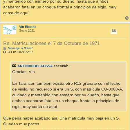
y mantenido con esmero por su dueño, hasta que ambos
acabaron fatal en un choque frontal a principios de siglo, muy
cerca de aquí.
Vin Electric
Socio 2021
Re: Matriculaciones el 7 de Octubre de 1971
M
Mensaje: # 93767
e
04 Ene 2024 22:07
n
s
a
ANTONIODELAOSSA
escribió:
↑
j
e
Gracias, VIn.
En Tarancón también existía otro R12 granate con el techo
de vinilo, no recuerdo si era un S, con matrícula CU-0008-A,
cuidado y mantenido con esmero por su dueño, hasta que
ambos acabaron fatal en un choque frontal a principios de
siglo, muy cerca de aquí.
Que pena haber acabado así. Una matrícula muy baja en un S.
Quedan muy pocos.