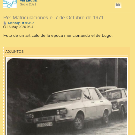
Vin Electric
Socio 2021
Re: Matriculaciones el 7 de Octubre de 1971
M
Mensaje: # 95192
e
16 May 2026 05:41
n
s
Foto de un artículo de la época mencionando el de Lugo.
a
j
e
ADJUNTOS